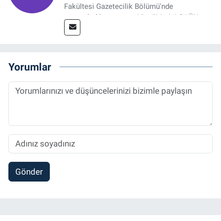
Fakültesi Gazetecilik Bölümü'nde
tamamladıktan sonra, YL eğitimini GAÜN
Sosyal Bilimler Enstitüsü'nde İletişim ve T. D.
Ana Bilim Dalı'nda “Medyada Anlam İnşası:
Bitcoin Örneği” başlıklı teziyle tamamladı.
2014 yılında başladığı profesyonel kariyerini
Yorumlar
halen Referansgazetesi.com.tr'de Güncel,
Spor, Sağlık ve Ekonomi Editörü olarak
sürdürmektedir.
Gönder