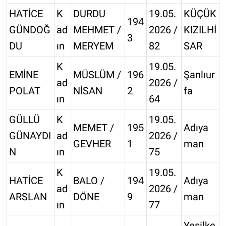
HATİCE
K
DURDU
19.05.
KÜÇÜK
194
GÜNDOĞ
ad
MEHMET /
2026 /
KIZILHİ
3
DU
ın
MERYEM
82
SAR
K
19.05.
EMİNE
MÜSLÜM /
196
Şanlıur
ad
2026 /
POLAT
NİSAN
2
fa
ın
64
GÜLLÜ
K
19.05.
MEMET /
195
Adıya
GÜNAYDI
ad
2026 /
GEVHER
1
man
N
ın
75
K
19.05.
HATİCE
BALO /
194
Adıya
ad
2026 /
ARSLAN
DÖNE
9
man
ın
77
Yeşilke