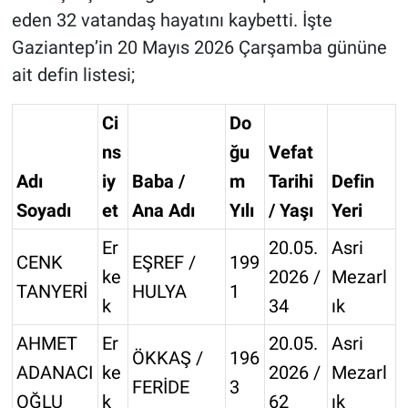
eden 32 vatandaş hayatını kaybetti. İşte
Gaziantep’in 20 Mayıs 2026 Çarşamba gününe
ait defin listesi;
Ci
Do
ns
ğu
Vefat
Adı
iy
Baba /
m
Tarihi
Defin
Soyadı
et
Ana Adı
Yılı
/ Yaşı
Yeri
Er
20.05.
Asri
CENK
EŞREF /
199
ke
2026 /
Mezarl
TANYERİ
HULYA
1
k
34
ık
AHMET
Er
20.05.
Asri
ÖKKAŞ /
196
ADANACI
ke
2026 /
Mezarl
FERİDE
3
OĞLU
k
62
ık