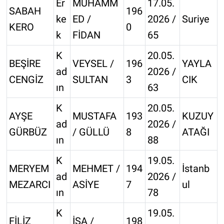
Er
MUHAMM
17.05.
SABAH
196
ke
ED /
2026 /
Suriye
KERO
0
k
FİDAN
65
K
20.05.
BEŞİRE
VEYSEL /
196
YAYLA
ad
2026 /
CENGİZ
SULTAN
3
CIK
ın
63
K
20.05.
AYŞE
MUSTAFA
193
KUZUY
ad
2026 /
GÜRBÜZ
/ GÜLLÜ
8
ATAĞI
ın
88
K
19.05.
MERYEM
MEHMET /
194
İstanb
ad
2026 /
MEZARCI
ASİYE
7
ul
ın
78
K
19.05.
FİLİZ
İSA /
198