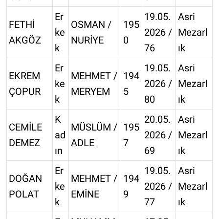
Er
19.05.
Asri
FETHİ
OSMAN /
195
ke
2026 /
Mezarl
AKGÖZ
NURİYE
0
k
76
ık
Er
19.05.
Asri
EKREM
MEHMET /
194
ke
2026 /
Mezarl
ÇOPUR
MERYEM
5
k
80
ık
K
20.05.
Asri
CEMİLE
MÜSLÜM /
195
ad
2026 /
Mezarl
DEMEZ
ADLE
7
ın
69
ık
Er
19.05.
Asri
DOĞAN
MEHMET /
194
ke
2026 /
Mezarl
POLAT
EMİNE
9
k
77
ık