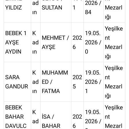
ad
2026 /
YILDIZ
SULTAN
1
Mezarl
ın
84
ığı
Yeşilke
BEBEK 1
K
19.05.
MEHMET /
202
nt
AYŞE
ad
2026 /
AYŞE
6
Mezarl
AYDIN
ın
0
ığı
Yeşilke
K
MUHAMM
19.05.
SARA
202
nt
ad
ED /
2026 /
GANDUR
5
Mezarl
ın
FATMA
1
ığı
BEBEK
Yeşilke
K
19.05.
BAHAR
İSA /
202
nt
ad
2026 /
DAVULC
BAHAR
6
Mezarl