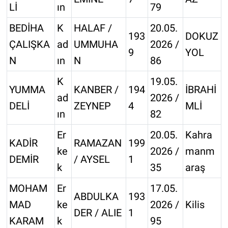
Lİ
ın
79
BEDİHA
K
HALAF /
20.05.
193
DOKUZ
ÇALIŞKA
ad
UMMUHA
2026 /
9
YOL
N
ın
N
86
K
19.05.
YUMMA
KANBER /
194
İBRAHİ
ad
2026 /
DELİ
ZEYNEP
4
MLİ
ın
82
Er
20.05.
Kahra
KADİR
RAMAZAN
199
ke
2026 /
manm
DEMİR
/ AYSEL
1
k
35
araş
MOHAM
Er
17.05.
ABDULKA
193
MAD
ke
2026 /
Kilis
DER / ALIE
1
KARAM
k
95