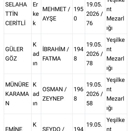
SELAHA
Er
19.05.
MEHMET /
195
nt
TTİN
ke
2026 /
AYŞE
0
Mezarl
CERİTLİ
k
76
ığı
Yeşilke
K
19.05.
GÜLER
İBRAHİM /
194
nt
ad
2026 /
GÖZ
FATMA
8
Mezarl
ın
78
ığı
Yeşilke
MÜNÜRE
K
19.05.
OSMAN /
196
nt
KARAMA
ad
2026 /
ZEYNEP
8
Mezarl
N
ın
58
ığı
Yeşilke
K
19.05.
EMİNE
SEYDO /
194
nt