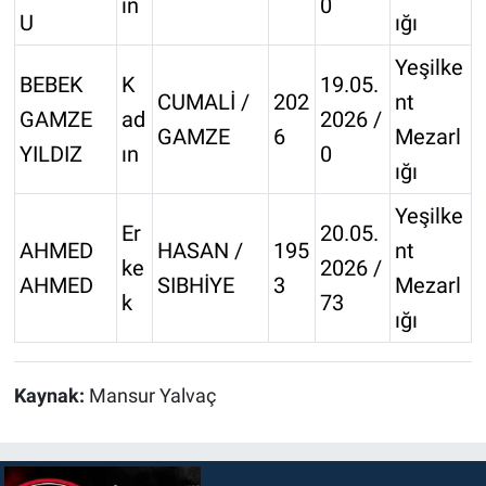
ın
0
U
ığı
Yeşilke
BEBEK
K
19.05.
CUMALİ /
202
nt
GAMZE
ad
2026 /
GAMZE
6
Mezarl
YILDIZ
ın
0
ığı
Yeşilke
Er
20.05.
AHMED
HASAN /
195
nt
ke
2026 /
AHMED
SIBHİYE
3
Mezarl
k
73
ığı
Kaynak:
Mansur Yalvaç