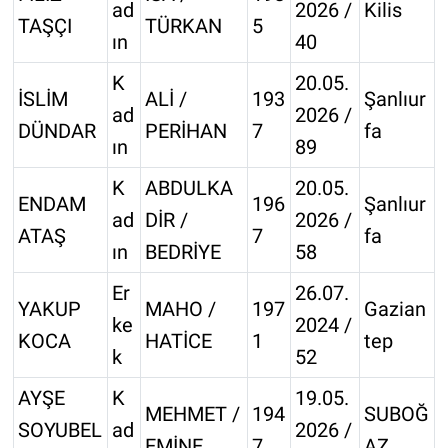
ad
2026 /
Kilis
TAŞÇI
TÜRKAN
5
ın
40
K
20.05.
İSLİM
ALİ /
193
Şanlıur
ad
2026 /
DÜNDAR
PERİHAN
7
fa
ın
89
K
ABDULKA
20.05.
ENDAM
196
Şanlıur
ad
DİR /
2026 /
ATAŞ
7
fa
ın
BEDRİYE
58
Er
26.07.
YAKUP
MAHO /
197
Gazian
ke
2024 /
KOCA
HATİCE
1
tep
k
52
AYŞE
K
19.05.
MEHMET /
194
SUBOĞ
SOYUBEL
ad
2026 /
EMİNE
7
AZ