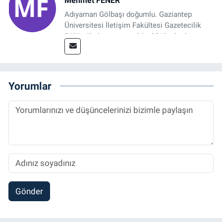
Mehmet FENER
Adıyaman Gölbaşı doğumlu. Gaziantep
Üniversitesi İletişim Fakültesi Gazetecilik
Bölümü’nden mezun oldu. 2019 yılında
başladığı gazetecilik mesleğinde, muhabir,
grafik tasarım, internet sitesi editörlüğü gibi
alanlarda çalıştı. Meslek hayatına
Referansgazetesi.com.tr’de yazı işleri
Yorumlar
müdürü ve “Güncel, Spor ve Teknolojiden
Sorumlu Haber Editörü' olarak devam
etmektedir.
Gönder