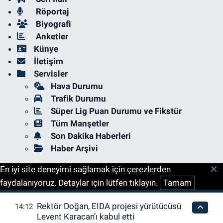
Röportaj
Biyografi
Anketler
Künye
İletişim
Servisler
Hava Durumu
Trafik Durumu
Süper Lig Puan Durumu ve Fikstür
Tüm Manşetler
Son Dakika Haberleri
Haber Arşivi
En iyi site deneyimi sağlamak için çerezlerden
faydalanıyoruz. Detaylar için lütfen tıklayın.
Tamam
Rektör Doğan, EIDA projesi yürütücüsü
14:12
Levent Karacan’ı kabul etti