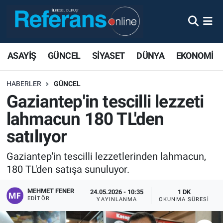
ASAYİŞ
GÜNCEL
SİYASET
DÜNYA
EKONOMİ
HABERLER
GÜNCEL
Gaziantep'in tescilli lezzeti
lahmacun 180 TL'den
satılıyor
Gaziantep'in tescilli lezzetlerinden lahmacun,
180 TL'den satışa sunuluyor.
MEHMET FENER
24.05.2026 - 10:35
1 DK
EDITÖR
YAYINLANMA
OKUNMA SÜRESI