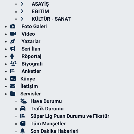
ASAYİŞ
EĞİTİM
KÜLTÜR - SANAT
Foto Galeri
Video
Yazarlar
Seri İlan
Röportaj
Biyografi
Anketler
Künye
İletişim
Servisler
Hava Durumu
Trafik Durumu
Süper Lig Puan Durumu ve Fikstür
Tüm Manşetler
Son Dakika Haberleri