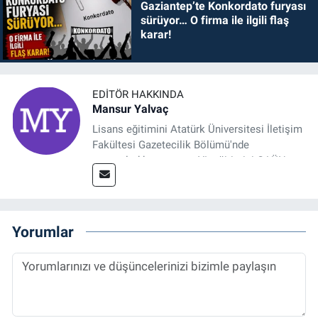
Gaziantep’te Konkordato furyası
sürüyor… O firma ile ilgili flaş
karar!
EDITÖR HAKKINDA
Mansur Yalvaç
Lisans eğitimini Atatürk Üniversitesi İletişim
Fakültesi Gazetecilik Bölümü'nde
tamamladıktan sonra, YL eğitimini GAÜN
Sosyal Bilimler Enstitüsü'nde İletişim ve T. D.
Ana Bilim Dalı'nda “Medyada Anlam İnşası:
Bitcoin Örneği” başlıklı teziyle tamamladı.
2014 yılında başladığı profesyonel kariyerini
Yorumlar
halen Referansgazetesi.com.tr'de Güncel,
Spor, Sağlık ve Ekonomi Editörü olarak
sürdürmektedir.