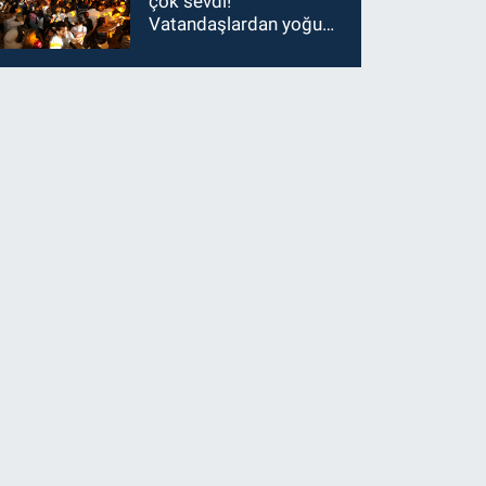
çok sevdi!
Vatandaşlardan yoğun
ilgi görüyor…