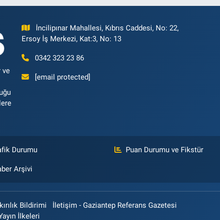
İncilipınar Mahallesi, Kıbrıs Caddesi, No: 22,
Ersoy İş Merkezi, Kat:3, No: 13
0342 323 23 86
 ve
[email protected]
luğu
lere
afik Durumu
Puan Durumu ve Fikstür
ber Arşivi
rılık Bildirimi
İletişim - Gaziantep Referans Gazetesi
Yayın İlkeleri