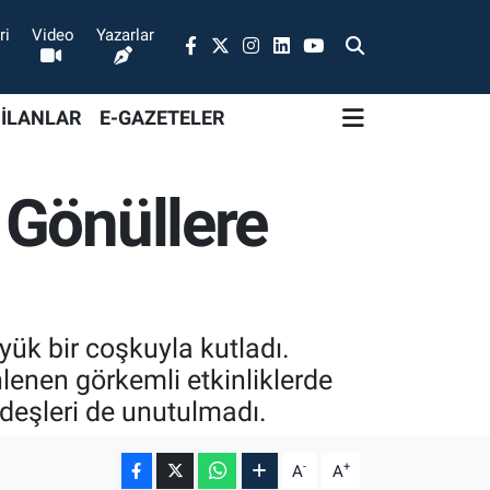
ri
Video
Yazarlar
 İLANLAR
E-GAZETELER
 Gönüllere
ük bir coşkuyla kutladı.
lenen görkemli etkinliklerde
deşleri de unutulmadı.
-
+
A
A