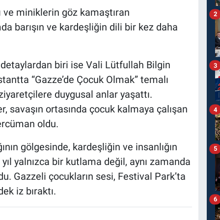
arı ve miniklerin göz kamaştıran
2
 barışın ve kardeşliğin dili bir kez daha
aylardan biri ise Vali Lütfullah Bilgin
3
 stantta “Gazze’de Çocuk Olmak” temalı
iyaretçilere duygusal anlar yaşattı.
er, savaşın ortasında çocuk kalmaya çalışan
4
ercüman oldu.
nın gölgesinde, kardeşliğin ve insanlığın
5
 yıl yalnızca bir kutlama değil, aynı zamanda
u. Gazzeli çocukların sesi, Festival Park’ta
ek iz bıraktı.
6