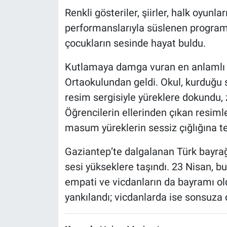
Renkli gösteriler, şiirler, halk oyunl
performanslarıyla süslenen programda
çocukların sesinde hayat buldu.
Kutlamaya damga vuran en anlamlı det
Ortaokulundan geldi. Okul, kurduğu
resim sergisiyle yüreklere dokundu, z
Öğrencilerin ellerinden çıkan resiml
masum yüreklerin sessiz çığlığına t
Gaziantep’te dalgalanan Türk bayrağı
sesi yükseklere taşındı. 23 Nisan, bu
empati ve vicdanların da bayramı old
yankılandı; vicdanlarda ise sonsuza d