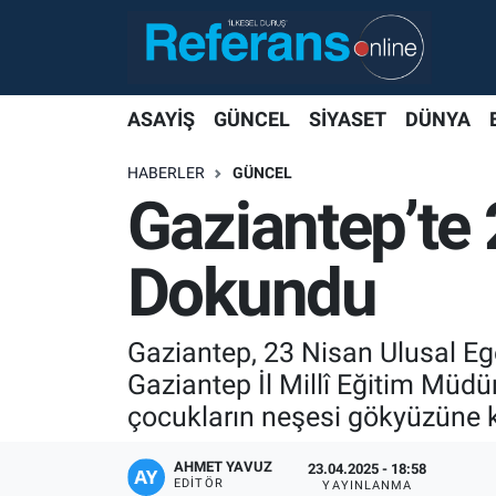
ASAYİŞ
GÜNCEL
SİYASET
DÜNYA
HABERLER
GÜNCEL
Gaziantep’te
Dokundu
Gaziantep, 23 Nisan Ulusal Eg
Gaziantep İl Millî Eğitim Müdü
çocukların neşesi gökyüzüne k
AHMET YAVUZ
23.04.2025 - 18:58
EDITÖR
YAYINLANMA