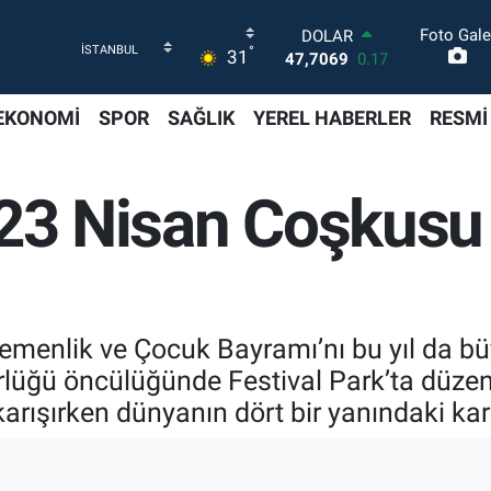
Foto Gale
DOLAR
°
31
47,7069
0.17
EURO
55,0265
0.01
EKONOMİ
SPOR
SAĞLIK
YEREL HABERLER
RESMİ
STERLİN
64,1897
0.02
GRAM ALTIN
 23 Nisan Coşkusu
6618.49
2.12
BİST100
13.887
64
BITCOIN
64.360,53
-0.76
emenlik ve Çocuk Bayramı’nı bu yıl da büy
rlüğü öncülüğünde Festival Park’ta düzen
arışırken dünyanın dört bir yanındaki kar