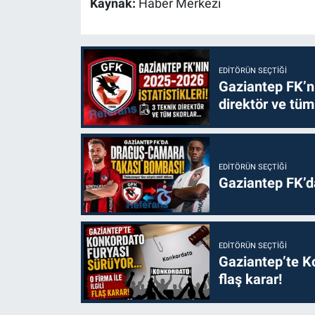
Kaynak:
Haber Merkezi
EDITÖRÜN SEÇTIĞI
Gaziantep FK’nı
direktör ve tüm
EDITÖRÜN SEÇTIĞI
Gaziantep FK’
EDITÖRÜN SEÇTIĞI
Gaziantep’te Ko
flaş karar!