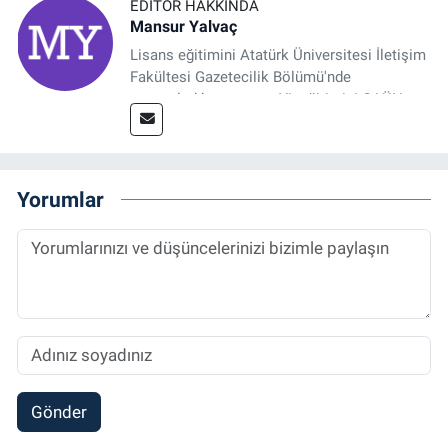
EDITÖR HAKKINDA
Mansur Yalvaç
Lisans eğitimini Atatürk Üniversitesi İletişim
Fakültesi Gazetecilik Bölümü'nde
tamamladıktan sonra, YL eğitimini GAÜN
Sosyal Bilimler Enstitüsü'nde İletişim ve T. D.
Ana Bilim Dalı'nda “Medyada Anlam İnşası:
Bitcoin Örneği” başlıklı teziyle tamamladı.
2014 yılında başladığı profesyonel kariyerini
Yorumlar
halen Referansgazetesi.com.tr'de Güncel,
Spor, Sağlık ve Ekonomi Editörü olarak
sürdürmektedir.
Gönder