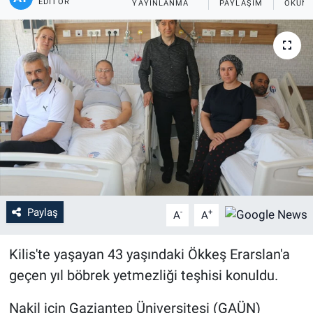
EDITÖR
YAYINLANMA
PAYLAŞIM
OKUNM
Paylaş
-
+
A
A
Kilis'te yaşayan 43 yaşındaki Ökkeş Erarslan'a
geçen yıl böbrek yetmezliği teşhisi konuldu.
Nakil için Gaziantep Üniversitesi (GAÜN)