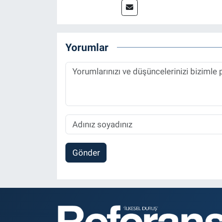
Referansgazetesi.com.tr’de ya
Haber Editörü' olarak devam e
Yorumlar
Gönder