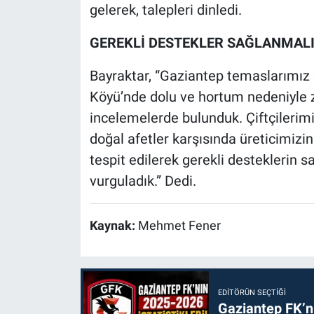
gelerek, talepleri dinledi.
GEREKLİ DESTEKLER SAĞLANMAL
Bayraktar, “Gaziantep temaslarımız 
Köyü’nde dolu ve hortum nedeniyle z
incelemelerde bulunduk. Çiftçilerimi
doğal afetler karşısında üreticimizin
tespit edilerek gerekli desteklerin 
vurguladık.” Dedi.
Kaynak:
Mehmet Fener
EDITÖRÜN SEÇTIĞI
Gaziantep FK’nı