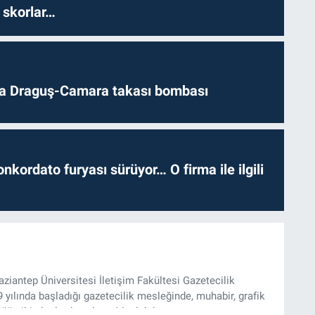
 skorlar…
da Draguş-Camara takası bombası
nkordato furyası sürüyor… O firma ile ilgili
iantep Üniversitesi İletişim Fakültesi Gazetecilik
ılında başladığı gazetecilik mesleğinde, muhabir, grafik
üğü gibi alanlarda çalıştı. Meslek hayatına