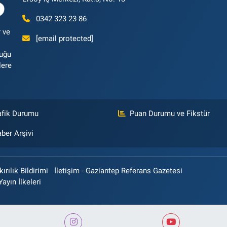
0342 323 23 86
 ve
[email protected]
luğu
lere
afik Durumu
Puan Durumu ve Fikstür
ber Arşivi
rılık Bildirimi
İletişim - Gaziantep Referans Gazetesi
Yayın İlkeleri