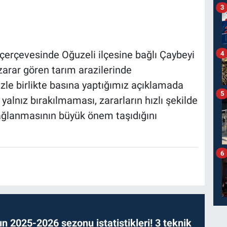
3
I
çerçevesinde Oğuzeli ilçesine bağlı Çaybeyi
4
arar gören tarım arazilerinde
zle birlikte basına yaptığımız açıklamada
5
 yalnız bırakılmaması, zararların hızlı şekilde
sağlanmasının büyük önem taşıdığını
6
n 2025-2026 sezonu istatistikleri! 3 teknik