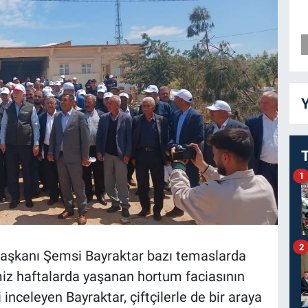
Y
1
2
l Başkanı Şemsi Bayraktar bazı temaslarda
miz haftalarda yaşanan hortum faciasının
 inceleyen Bayraktar, çiftçilerle de bir araya