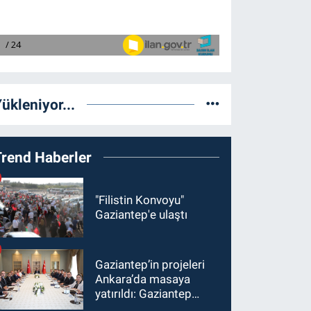
ükleniyor...
Trend Haberler
"Filistin Konvoyu"
Gaziantep'e ulaştı
Gaziantep’in projeleri
Ankara’da masaya
yatırıldı: Gaziantep
heyetinden Yılmaz ve