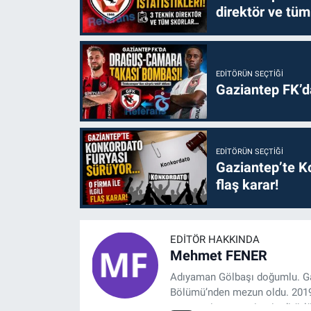
direktör ve tüm
EDITÖRÜN SEÇTIĞI
Gaziantep FK’
EDITÖRÜN SEÇTIĞI
Gaziantep’te Ko
flaş karar!
EDITÖR HAKKINDA
Mehmet FENER
Adıyaman Gölbaşı doğumlu. Gaz
Bölümü’nden mezun oldu. 2019 y
tasarım, internet sitesi editörl