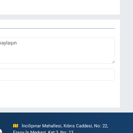
zı işleri müdürü ve “Güncel, Spor ve Teknolojiden Sorumlu
tmektedir.
İncilipınar Mahallesi, Kıbrıs Caddesi, No: 22,
Ersoy İş Merkezi, Kat:3, No: 13