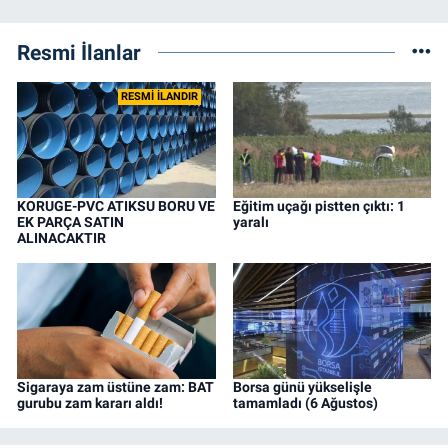
Resmi İlanlar
RESMİ İLANDIR
KORUGE-PVC ATIKSU BORU VE
Eğitim uçağı pistten çıktı: 1
EK PARÇA SATIN
yaralı
ALINACAKTIR
Sigaraya zam üstüne zam: BAT
Borsa günü yükselişle
gurubu zam kararı aldı!
tamamladı (6 Ağustos)