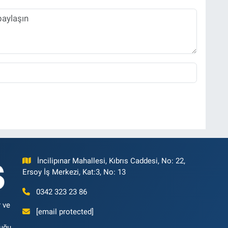
İncilipınar Mahallesi, Kıbrıs Caddesi, No: 22,
Ersoy İş Merkezi, Kat:3, No: 13
0342 323 23 86
 ve
[email protected]
luğu