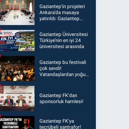
Gaziantep’in projeleri
Ankara’da masaya
yatırıldı: Gaziantep
heyetinden Yılmaz ve
Şimşek’e ziyaret!
Gaziantep Üniversitesi
Türkiye’nin en iyi 24
üniversitesi arasında
Gaziantep bu festivali
çok sevdi!
Vatandaşlardan yoğun
ilgi görüyor…
Gaziantep FK'dan
sponsorluk hamlesi!
Gaziantep FK'ya
tecrübeli santrafor!