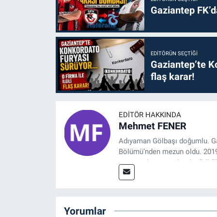
Gaziantep FK’
EDITÖRÜN SEÇTIĞI
Gaziantep’te Ko
flaş karar!
EDITÖR HAKKINDA
Mehmet FENER
Adıyaman Gölbaşı doğumlu. Gaz
Bölümü’nden mezun oldu. 2019 y
tasarım, internet sitesi editörl
Referansgazetesi.com.tr’de ya
Haber Editörü' olarak devam e
Yorumlar