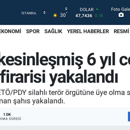
Foto Gale
DOLAR
°
30
47,7436
0.18
EURO
55,2510
0.32
EKONOMİ
SPOR
SAĞLIK
YEREL HABERLER
RESMİ
STERLİN
64,4811
0.38
GRAM ALTIN
kesinleşmiş 6 yıl 
6660.55
0.03
BİST100
13.779
-14
irarisi yakalandı
BITCOIN
64.944,08
-0.18
ETÖ/PDY silahlı terör örgütüne üye olma 
nan şahıs yakalandı.
1 DK
NMA SÜRESI