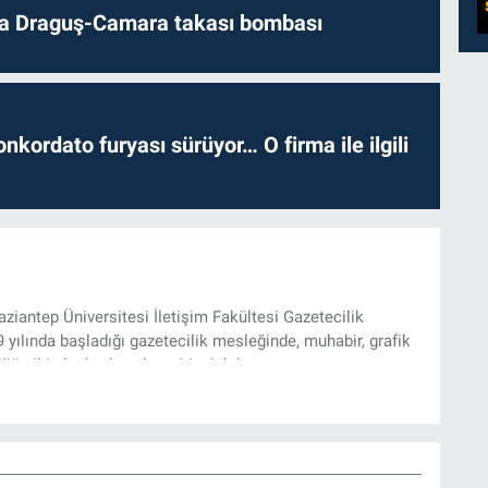
da Draguş-Camara takası bombası
nkordato furyası sürüyor… O firma ile ilgili
iantep Üniversitesi İletişim Fakültesi Gazetecilik
ılında başladığı gazetecilik mesleğinde, muhabir, grafik
üğü gibi alanlarda çalıştı. Meslek hayatına
zı işleri müdürü ve “Güncel, Spor ve Teknolojiden Sorumlu
tmektedir.