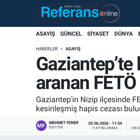
ASAYİŞ
GÜNCEL
SİYASET
DÜNYA
HABERLER
ASAYİŞ
Gaziantep’te 
aranan FETÖ f
Gaziantep'in Nizip ilçesinde F
kesinleşmiş hapis cezası bulu
MEHMET FENER
02.06.2026 - 11:54
EDITÖR
YAYINLANMA
OKU