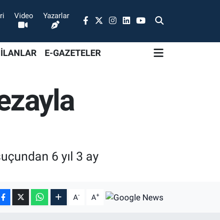
ri
Video
Yazarlar
 İLANLAR
E-GAZETELER
cezayla
suçundan 6 yıl 3 ay
-
+
A
A