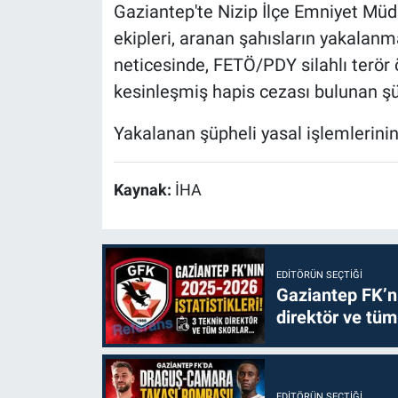
Gaziantep'te Nizip İlçe Emniyet Mü
ekipleri, aranan şahısların yakalanm
neticesinde, FETÖ/PDY silahlı terör
kesinleşmiş hapis cezası bulunan şü
Yakalanan şüpheli yasal işlemlerinin
Kaynak:
İHA
EDITÖRÜN SEÇTIĞI
Gaziantep FK’nı
direktör ve tüm
EDITÖRÜN SEÇTIĞI