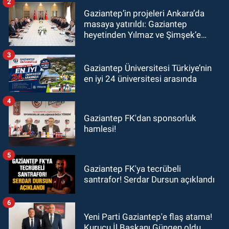
2
Gaziantep’in projeleri Ankara’da
masaya yatırıldı: Gaziantep
heyetinden Yılmaz ve Şimşek’e
ziyaret!
3
Gaziantep Üniversitesi Türkiye’nin
en iyi 24 üniversitesi arasında
4
Gaziantep FK'dan sponsorluk
hamlesi!
5
Gaziantep FK'ya tecrübeli
santrafor! Serdar Dursun açıklandı
6
Yeni Parti Gaziantep'e flaş atama!
Kurucu İl Başkanı Güngen oldu