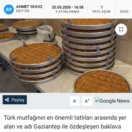
AHMET YAVUZ
25.05.2026 - 16:58
1
EDITÖR
YAYINLANMA
PAYLAŞIM
OKUNM
Paylaş
-
+
A
A
Türk mutfağının en önemli tatlıları arasında yer
alan ve adı Gaziantep ile özdeşleşen baklava