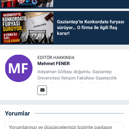
Gaziantep’te Konkordato furyası
sürüyor… O firma ile ilgili flaş
karar!
EDITÖR HAKKINDA
Mehmet FENER
Adıyaman Gölbaşı doğumlu. Gaziantep
Üniversitesi İletişim Fakültesi Gazetecilik
Bölümü’nden mezun oldu. 2019 yılında
başladığı gazetecilik mesleğinde, muhabir,
grafik tasarım, internet sitesi editörlüğü gibi
alanlarda çalıştı. Meslek hayatına
Referansgazetesi.com.tr’de yazı işleri
Yorumlar
müdürü ve “Güncel, Spor ve Teknolojiden
Sorumlu Haber Editörü' olarak devam
etmektedir.