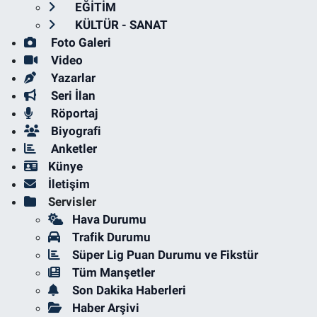
EĞİTİM
KÜLTÜR - SANAT
Foto Galeri
Video
Yazarlar
Seri İlan
Röportaj
Biyografi
Anketler
Künye
İletişim
Servisler
Hava Durumu
Trafik Durumu
Süper Lig Puan Durumu ve Fikstür
Tüm Manşetler
Son Dakika Haberleri
Haber Arşivi