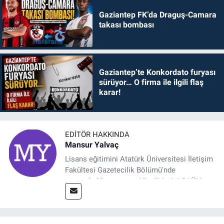
Gaziantep FK’da Draguş-Camara
takası bombası
Gaziantep’te Konkordato furyası
sürüyor… O firma ile ilgili flaş
karar!
EDITÖR HAKKINDA
Mansur Yalvaç
Lisans eğitimini Atatürk Üniversitesi İletişim
Fakültesi Gazetecilik Bölümü'nde
tamamladıktan sonra, YL eğitimini GAÜN
Sosyal Bilimler Enstitüsü'nde İletişim ve T. D.
Ana Bilim Dalı'nda “Medyada Anlam İnşası:
Bitcoin Örneği” başlıklı teziyle tamamladı.