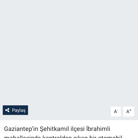
Paylaş
-
+
A
A
Gaziantep’in Şehitkamil ilçesi İbrahimli
mahallesinde kontrolden çıkan bir otomobil,