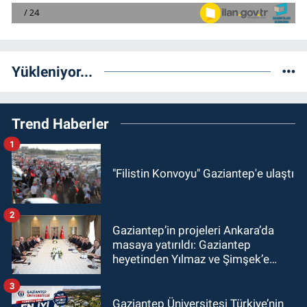
Yükleniyor...
Trend Haberler
1
"Filistin Konvoyu" Gaziantep'e ulaştı
2
Gaziantep’in projeleri Ankara’da
masaya yatırıldı: Gaziantep
heyetinden Yılmaz ve Şimşek’e
ziyaret!
3
Gaziantep Üniversitesi Türkiye’nin