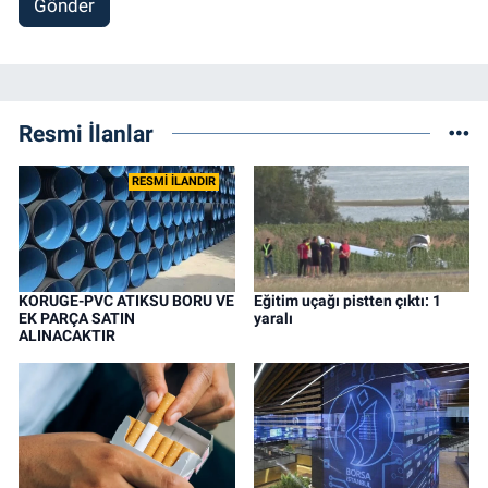
Gönder
Resmi İlanlar
RESMİ İLANDIR
KORUGE-PVC ATIKSU BORU VE
Eğitim uçağı pistten çıktı: 1
EK PARÇA SATIN
yaralı
ALINACAKTIR