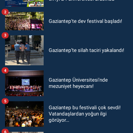
2
Gaziantep'te dev festival başladı!
3
Gaziantep’te silah taciri yakalandı!
4
Gaziantep Üniversitesi'nde
mezuniyet heyecanı!
5
Gaziantep bu festivali çok sevdi!
Vatandaşlardan yoğun ilgi
görüyor…
6