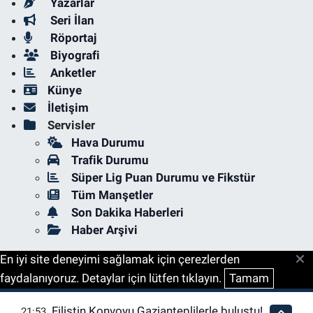
Yazarlar
Seri İlan
Röportaj
Biyografi
Anketler
Künye
İletişim
Servisler
Hava Durumu
Trafik Durumu
Süper Lig Puan Durumu ve Fikstür
Tüm Manşetler
Son Dakika Haberleri
Haber Arşivi
En iyi site deneyimi sağlamak için çerezlerden
faydalanıyoruz. Detaylar için lütfen tıklayın.
Tamam
Filistin Konvoyu Gazianteplilerle buluştu!
21:53