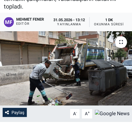
topladı.
MEHMET FENER
31.05.2026 - 13:12
1 DK
EDITÖR
YAYINLANMA
OKUNMA SÜRESI
Paylaş
-
+
A
A