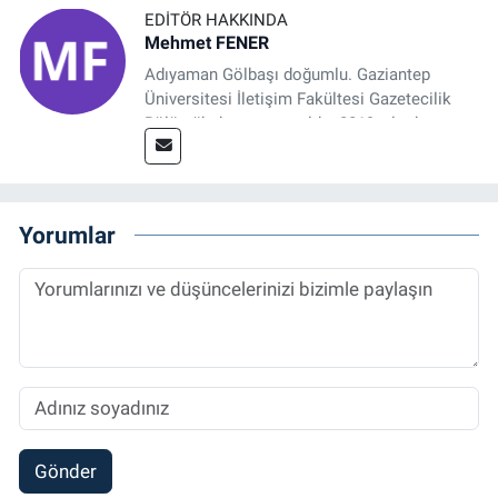
EDITÖR HAKKINDA
Mehmet FENER
Adıyaman Gölbaşı doğumlu. Gaziantep
Üniversitesi İletişim Fakültesi Gazetecilik
Bölümü’nden mezun oldu. 2019 yılında
başladığı gazetecilik mesleğinde, muhabir,
grafik tasarım, internet sitesi editörlüğü gibi
alanlarda çalıştı. Meslek hayatına
Referansgazetesi.com.tr’de yazı işleri
Yorumlar
müdürü ve “Güncel, Spor ve Teknolojiden
Sorumlu Haber Editörü' olarak devam
etmektedir.
Gönder