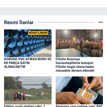
Resmi İlanlar
RESMİ İLANDIR
KORUGE-PVC ATIKSU BORU VE
Filistin Konvoyu
EK PARÇA SATIN
Gazianteplilerle buluştu!
ALINACAKTIR
Filistin özgür olana kadar
mücadele devam edecek!
Eğitim uçağı pistten çıktı: 1
Sigaraya zam üstüne zam: BAT