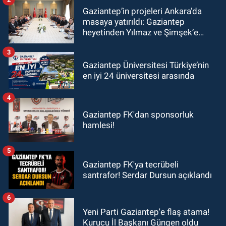
Gaziantep’in projeleri Ankara’da
masaya yatırıldı: Gaziantep
heyetinden Yılmaz ve Şimşek’e
ziyaret!
3
Gaziantep Üniversitesi Türkiye’nin
en iyi 24 üniversitesi arasında
4
Gaziantep FK'dan sponsorluk
hamlesi!
5
Gaziantep FK'ya tecrübeli
santrafor! Serdar Dursun açıklandı
6
Yeni Parti Gaziantep'e flaş atama!
Kurucu İl Başkanı Güngen oldu