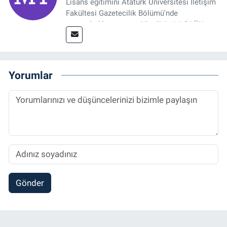
Lisans eğitimini Atatürk Üniversitesi İletişim
Fakültesi Gazetecilik Bölümü'nde
tamamladıktan sonra, YL eğitimini GAÜN
Sosyal Bilimler Enstitüsü'nde İletişim ve T. D.
Ana Bilim Dalı'nda “Medyada Anlam İnşası:
Bitcoin Örneği” başlıklı teziyle tamamladı.
2014 yılında başladığı profesyonel kariyerini
Yorumlar
halen Referansgazetesi.com.tr'de Güncel,
Spor, Sağlık ve Ekonomi Editörü olarak
sürdürmektedir.
Gönder