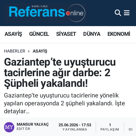
ASAYİŞ
GÜNCEL
SİYASET
DÜNYA
EKONOMİ
HABERLER
ASAYİŞ
Gaziantep’te uyuşturucu
tacirlerine ağır darbe: 2
Şüpheli yakalandı!
Gaziantep’te uyuşturucu tacirlerine yönelik
yapılan operasyonda 2 şüpheli yakalandı. İşte
detaylar…
MANSUR YALVAÇ
25.06.2026 - 17:53
1
EDITÖR
YAYINLANMA
PAYLAŞIM
OKU