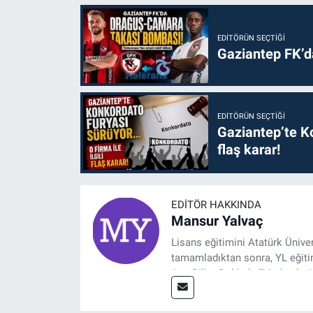
EDITÖRÜN SEÇTIĞI
Gaziantep FK’
EDITÖRÜN SEÇTIĞI
Gaziantep’te Ko
flaş karar!
EDITÖR HAKKINDA
Mansur Yalvaç
Lisans eğitimini Atatürk Ünive
tamamladıktan sonra, YL eğitim
Ana Bilim Dalı'nda “Medyada An
2014 yılında başladığı profesy
Spor, Sağlık ve Ekonomi Editö