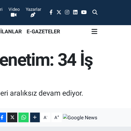
ri
Video
Yazarlar
 İLANLAR
E-GAZETELER
enetim: 34 İş
eri aralıksız devam ediyor.
-
+
A
A