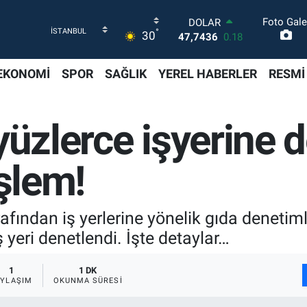
Foto Gale
DOLAR
°
30
47,7436
0.18
EURO
55,2510
0.32
EKONOMİ
SPOR
SAĞLIK
YEREL HABERLER
RESMİ
STERLİN
64,4811
0.38
GRAM ALTIN
yüzlerce işyerine d
6660.55
0.03
BİST100
13.779
-14
işlem!
BITCOIN
64.944,08
-0.18
rafından iş yerlerine yönelik gıda denetiml
 yeri denetlendi. İşte detaylar…
1
1 DK
AYLAŞIM
OKUNMA SÜRESI