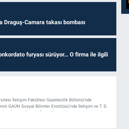
da Draguş-Camara takası bombası
nkordato furyası sürüyor… O firma ile ilgili
rsitesi İletişim Fakültesi Gazetecilik Bölümü'nde
ini GAÜN Sosyal Bilimler Enstitüsü'nde İletişim ve T. D.
lam İnşası: Bitcoin Örneği” başlıklı teziyle tamamladı.
onel kariyerini halen Referansgazetesi.com.tr'de Güncel,
rü olarak sürdürmektedir.