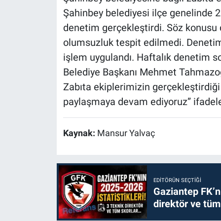
Şahinbey belediyesi ilçe genelinde 25
denetim gerçekleştirdi. Söz konusu 
olumsuzluk tespit edilmedi. Denetiml
işlem uygulandı. Haftalık denetim 
Belediye Başkanı Mehmet Tahmazoğlu
Zabıta ekiplerimizin gerçekleştirdiği
paylaşmaya devam ediyoruz” ifadeler
Kaynak:
Mansur Yalvaç
EDITÖRÜN SEÇTIĞI
Gaziantep FK’nı
direktör ve tüm