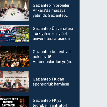
Gaziantep’in projeleri
Ankara’da masaya
yatırıldı: Gaziantep
heyetinden Yılmaz ve
Şimşek’e ziyaret!
Gaziantep Üniversitesi
Türkiye’nin en iyi 24
üniversitesi arasında
Gaziantep bu festivali
çok sevdi!
Vatandaşlardan yoğun
ilgi görüyor…
Gaziantep FK'dan
sponsorluk hamlesi!
Gaziantep FK'ya
tecrübeli santrafor!