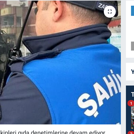
Y
1
kipleri gıda denetimlerine devam ediyor.
2