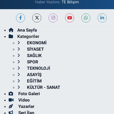
Haber Yazılımı:
TE Bilişim
Ana Sayfa
Kategoriler
EKONOMİ
SİYASET
SAĞLIK
SPOR
TEKNOLOJİ
ASAYİŞ
EĞİTİM
KÜLTÜR - SANAT
Foto Galeri
Video
Yazarlar
Seri İlan