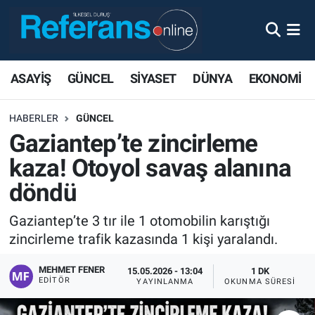
ASAYİŞ
GÜNCEL
SİYASET
DÜNYA
EKONOMİ
HABERLER
GÜNCEL
Gaziantep’te zincirleme
kaza! Otoyol savaş alanına
döndü
Gaziantep’te 3 tır ile 1 otomobilin karıştığı
zincirleme trafik kazasında 1 kişi yaralandı.
MEHMET FENER
15.05.2026 - 13:04
1 DK
EDITÖR
YAYINLANMA
OKUNMA SÜRESI