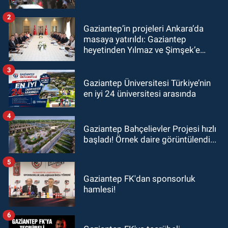
2
Gaziantep’in projeleri Ankara’da
masaya yatırıldı: Gaziantep
heyetinden Yılmaz ve Şimşek’e
ziyaret!
3
Gaziantep Üniversitesi Türkiye’nin
en iyi 24 üniversitesi arasında
4
Gaziantep Bahçelievler Projesi hızlı
başladı! Örnek daire görüntülendi...
5
Gaziantep FK'dan sponsorluk
hamlesi!
6