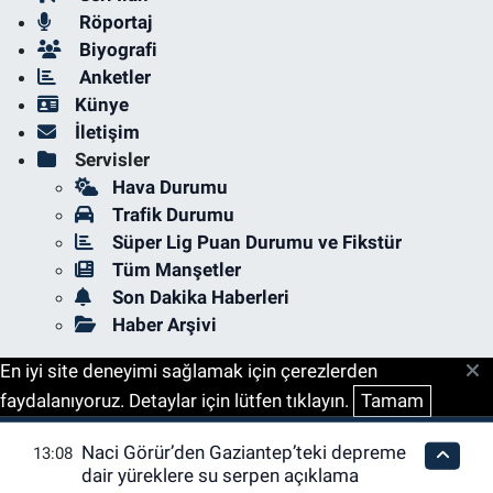
Röportaj
Biyografi
Anketler
Künye
İletişim
Servisler
Hava Durumu
Trafik Durumu
Süper Lig Puan Durumu ve Fikstür
Tüm Manşetler
Son Dakika Haberleri
Haber Arşivi
En iyi site deneyimi sağlamak için çerezlerden
faydalanıyoruz. Detaylar için lütfen tıklayın.
Tamam
Naci Görür’den Gaziantep’teki depreme
13:08
dair yüreklere su serpen açıklama