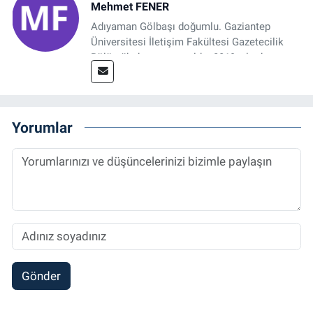
Mehmet FENER
Adıyaman Gölbaşı doğumlu. Gaziantep
Üniversitesi İletişim Fakültesi Gazetecilik
Bölümü’nden mezun oldu. 2019 yılında
başladığı gazetecilik mesleğinde, muhabir,
grafik tasarım, internet sitesi editörlüğü gibi
alanlarda çalıştı. Meslek hayatına
Referansgazetesi.com.tr’de yazı işleri
Yorumlar
müdürü ve “Güncel, Spor ve Teknolojiden
Sorumlu Haber Editörü' olarak devam
etmektedir.
Gönder