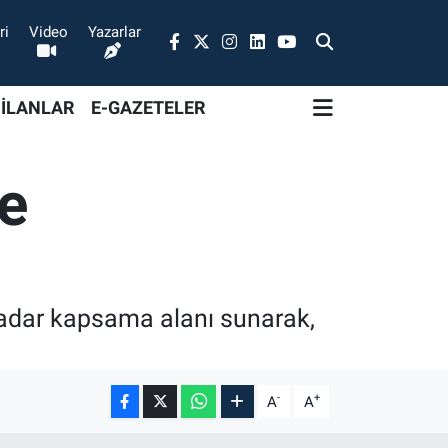
ri
Video
Yazarlar
 İLANLAR
E-GAZETELER
e
kadar kapsama alanı sunarak,
-
+
A
A