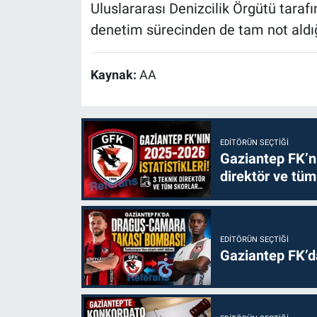
Uluslararası Denizcilik Örgütü taraf
denetim sürecinden de tam not aldığ
Kaynak:
AA
EDITÖRÜN SEÇTIĞI
Gaziantep FK’nı
direktör ve tüm
EDITÖRÜN SEÇTIĞI
Gaziantep FK’