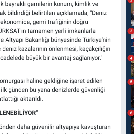
k bayraklı gemilerin konum, kimlik ve
ak bildirdiği belirtilen açıklamada, "Deniz
el ekonomide, gemi trafiğinin doğru
ÜRKSAT'ın tamamen yerli imkanlarla
3
ve Altyapı Bakanlığı bünyesinde Türkiye'nin
e deniz kazalarının önlenmesi, kaçakçılığın
ücadelede büyük bir avantaj sağlanıyor."
4
omurgası haline geldiğine işaret edilen
5
 ilk günden bu yana denizlerde güvenliği
lattığı aktarıldı.
ZLENEBİLİYOR"
6
 yönden daha güvenilir altyapıya kavuşturan