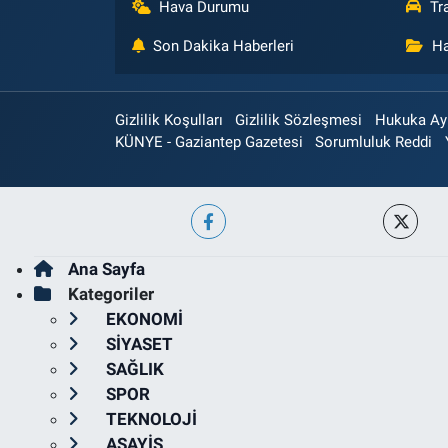
Hava Durumu
Tr
Son Dakika Haberleri
Ha
Gizlilik Koşulları
Gizlilik Sözleşmesi
Hukuka Aykı
KÜNYE - Gaziantep Gazetesi
Sorumluluk Reddi
Ana Sayfa
Kategoriler
EKONOMİ
SİYASET
SAĞLIK
SPOR
TEKNOLOJİ
ASAYİŞ