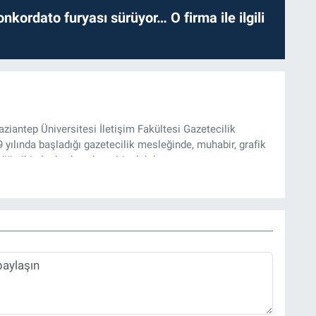
nkordato furyası sürüyor… O firma ile ilgili
iantep Üniversitesi İletişim Fakültesi Gazetecilik
ılında başladığı gazetecilik mesleğinde, muhabir, grafik
üğü gibi alanlarda çalıştı. Meslek hayatına
zı işleri müdürü ve “Güncel, Spor ve Teknolojiden Sorumlu
tmektedir.