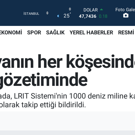
Foto Gale
DOLAR
°
25
47,7436
0.18
EURO
55,2510
0.32
EKONOMİ
SPOR
SAĞLIK
YEREL HABERLER
RESMİ
STERLİN
64,4811
0.38
GRAM ALTIN
yanın her köşesind
6648.99
2.59
BİST100
13.779
-14
gözetiminde
BITCOIN
64.960,21
0.87
da, LRIT Sistemi'nin 1000 deniz miline 
arak takip ettiği bildirildi.