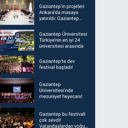
Gaziantep’in projeleri
Ankara’da masaya
yatırıldı: Gaziantep
heyetinden Yılmaz ve
Şimşek’e ziyaret!
Gaziantep Üniversitesi
Türkiye’nin en iyi 24
üniversitesi arasında
Gaziantep'te dev
festival başladı!
Gaziantep
Üniversitesi'nde
mezuniyet heyecanı!
Gaziantep bu festivali
çok sevdi!
Vatandaşlardan yoğun