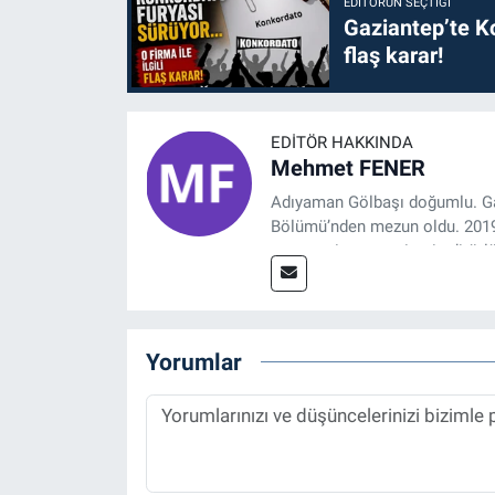
EDITÖRÜN SEÇTIĞI
Gaziantep’te Ko
flaş karar!
EDITÖR HAKKINDA
Mehmet FENER
Adıyaman Gölbaşı doğumlu. Gaz
Bölümü’nden mezun oldu. 2019 y
tasarım, internet sitesi editörl
Referansgazetesi.com.tr’de ya
Haber Editörü' olarak devam e
Yorumlar