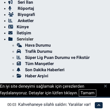
Seri İlan
Röportaj
Biyografi
Anketler
Künye
İletişim
Servisler
Hava Durumu
Trafik Durumu
Süper Lig Puan Durumu ve Fikstür
Tüm Manşetler
Son Dakika Haberleri
Haber Arşivi
En iyi site deneyimi sağlamak için çerezlerden
faydalanıyoruz. Detaylar için lütfen tıklayın.
Tamam
Kahvehaneye silahlı saldırı: Yaralılar var!
00:03