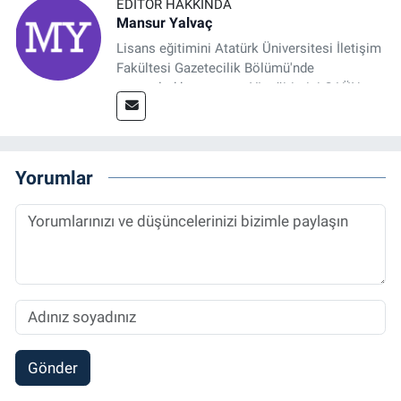
EDITÖR HAKKINDA
Mansur Yalvaç
Lisans eğitimini Atatürk Üniversitesi İletişim
Fakültesi Gazetecilik Bölümü'nde
tamamladıktan sonra, YL eğitimini GAÜN
Sosyal Bilimler Enstitüsü'nde İletişim ve T. D.
Ana Bilim Dalı'nda “Medyada Anlam İnşası:
Bitcoin Örneği” başlıklı teziyle tamamladı.
2014 yılında başladığı profesyonel kariyerini
Yorumlar
halen Referansgazetesi.com.tr'de Güncel,
Spor, Sağlık ve Ekonomi Editörü olarak
sürdürmektedir.
Gönder