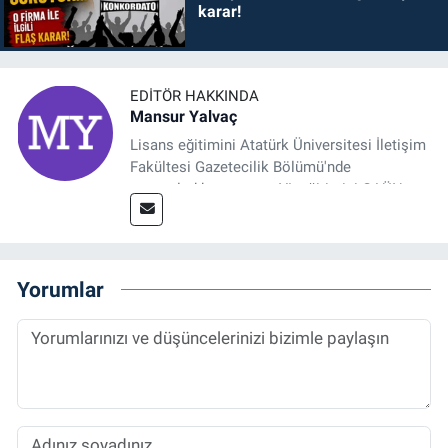
karar!
EDITÖR HAKKINDA
Mansur Yalvaç
Lisans eğitimini Atatürk Üniversitesi İletişim
Fakültesi Gazetecilik Bölümü'nde
tamamladıktan sonra, YL eğitimini GAÜN
Sosyal Bilimler Enstitüsü'nde İletişim ve T. D.
Ana Bilim Dalı'nda “Medyada Anlam İnşası:
Bitcoin Örneği” başlıklı teziyle tamamladı.
2014 yılında başladığı profesyonel kariyerini
Yorumlar
halen Referansgazetesi.com.tr'de Güncel,
Spor, Sağlık ve Ekonomi Editörü olarak
sürdürmektedir.