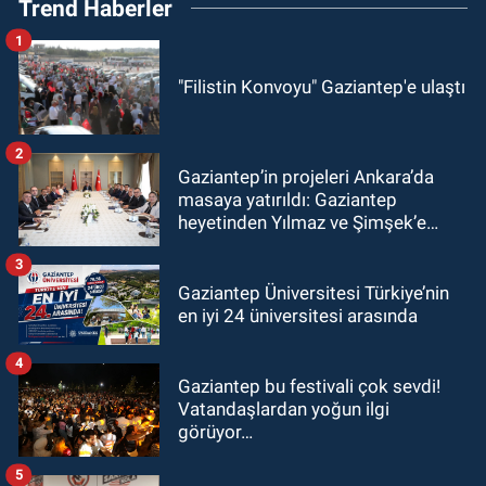
Trend Haberler
1
"Filistin Konvoyu" Gaziantep'e ulaştı
2
Gaziantep’in projeleri Ankara’da
masaya yatırıldı: Gaziantep
heyetinden Yılmaz ve Şimşek’e
ziyaret!
3
Gaziantep Üniversitesi Türkiye’nin
en iyi 24 üniversitesi arasında
4
Gaziantep bu festivali çok sevdi!
Vatandaşlardan yoğun ilgi
görüyor…
5