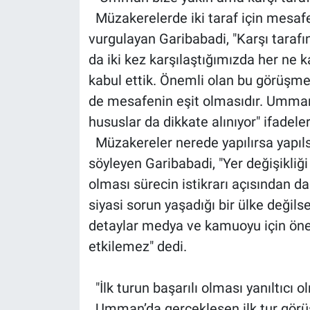
Müzakerelerde iki taraf için mesaf
vurgulayan Garibabadi, "Karşı tarafı
da iki kez karşılaştığımızda her ne ka
kabul ettik. Önemli olan bu görüşmen
de mesafenin eşit olmasıdır. Umman 
hususlar da dikkate alınıyor" ifadeler
Müzakereler nerede yapılırsa yapıl
söyleyen Garibabadi, "Yer değişikliği 
olması sürecin istikrarı açısından daha
siyasi sorun yaşadığı bir ülke değils
detaylar medya ve kamuoyu için önem
etkilemez" dedi.
"İlk turun başarılı olması yanıltıcı 
Umman’da gerçekleşen ilk tur görü