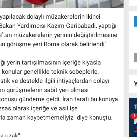
pılacak dolaylı müzakerelerin ikinci
ri Bakan Yardımcısı Kazım Garibabadi, yaptığı
aftan müzakerelerin yerinin değiştirilmesine
urun görüşme yeri Roma olarak belirlendi"
 yerin tartışılmasının içeriğe kıyasla
 konular genellikle teknik sebeplerle,
istik ve destekle ilgili ihtiyaçlardan dolayı
Y
n görüşmelerin sabit yeri olması
onusu gündeme geldi. İran tarafı bu konuya
sas olarak içeriğe ve asıl işe
1
arla zaman kaybetmemeliyiz" diye konuştu.
fa uzak"