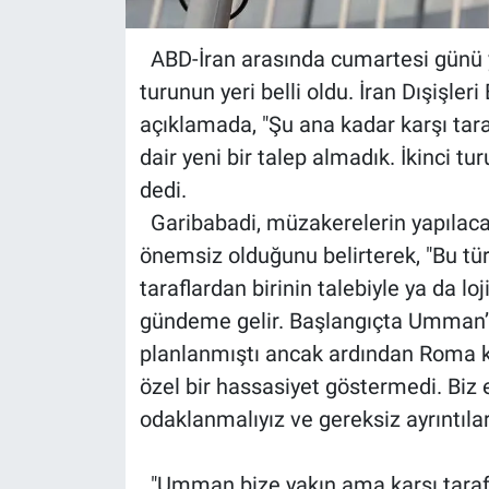
ABD-İran arasında cumartesi günü ya
turunun yeri belli oldu. İran Dışişle
açıklamada, "Şu ana kadar karşı tar
dair yeni bir talep almadık. İkinci t
dedi.
Garibabadi, müzakerelerin yapılacağı
önemsiz olduğunu belirterek, "Bu tür
taraflardan birinin talebiyle ya da loj
gündeme gelir. Başlangıçta Umman’ı
planlanmıştı ancak ardından Roma k
özel bir hassasiyet göstermedi. Biz e
odaklanmalıyız ve gereksiz ayrıntıl
"Umman bize yakın ama karşı tara