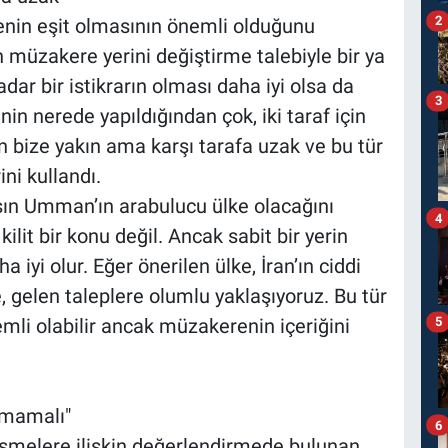
2
enin eşit olmasının önemli olduğunu
n müzakere yerini değiştirme talebiyle bir ya
dar bir istikrarın olması daha iyi olsa da
3
in nerede yapıldığından çok, iki taraf için
bize yakın ama karşı tarafa uzak ve bu tür
ini kullandı.
sın Umman’ın arabulucu ülke olacağını
4
kilit bir konu değil. Ancak sabit bir yerin
 iyi olur. Eğer önerilen ülke, İran’ın ciddi
e, gelen taleplere olumlu yaklaşıyoruz. Bu tür
5
li olabilir ancak müzakerenin içeriğini
olmamalı"
6
şmelere ilişkin değerlendirmede bulunan