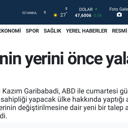
Foto Gale
DOLAR
°
27
47,6006
0.06
EURO
55,0250
0.02
EKONOMİ
SPOR
SAĞLIK
YEREL HABERLER
RESMİ
STERLİN
64,2398
0.2
GRAM ALTIN
in yerini önce yal
6500.87
0.12
BİST100
13.799
70
BITCOIN
64.643,95
0.16
ı Kazım Garibabadi, ABD ile cumartesi gü
v sahipliği yapacak ülke hakkında yaptığı
rinin değiştirilmesine dair yeni bir talep
di.