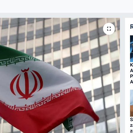
R
K
A
P
A
S
z
z