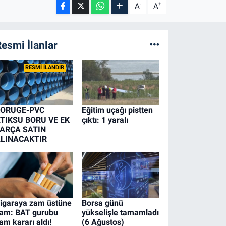
-
+
A
A
esmi İlanlar
RESMİ İLANDIR
ORUGE-PVC
Eğitim uçağı pistten
TIKSU BORU VE EK
çıktı: 1 yaralı
ARÇA SATIN
LINACAKTIR
igaraya zam üstüne
Borsa günü
am: BAT gurubu
yükselişle tamamladı
am kararı aldı!
(6 Ağustos)