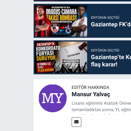
EDITÖRÜN SEÇTIĞI
Gaziantep FK’
EDITÖRÜN SEÇTIĞI
Gaziantep’te Ko
flaş karar!
EDITÖR HAKKINDA
Mansur Yalvaç
Lisans eğitimini Atatürk Ünive
tamamladıktan sonra, YL eğitim
Ana Bilim Dalı'nda “Medyada An
2014 yılında başladığı profesy
Spor, Sağlık ve Ekonomi Editö