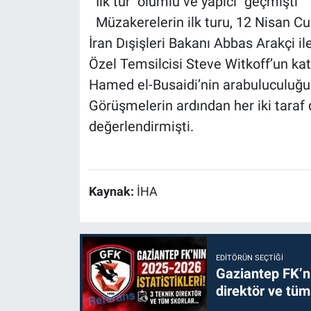
İlk tur "olumlu ve yapıcı" geçmişti
Müzakerelerin ilk turu, 12 Nisan C
İran Dışişleri Bakanı Abbas Arakçi 
Özel Temsilcisi Steve Witkoff’un ka
Hamed el-Busaidi’nin arabuluculuğu il
Görüşmelerin ardından her iki taraf 
değerlendirmişti.
Kaynak:
İHA
EDITÖRÜN SEÇTIĞI
Gaziantep FK’nı
direktör ve tüm