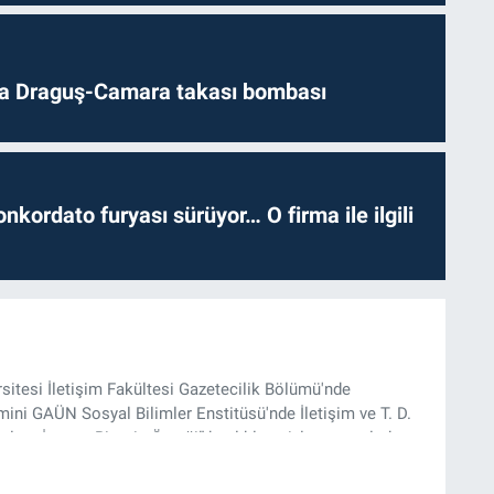
da Draguş-Camara takası bombası
nkordato furyası sürüyor… O firma ile ilgili
rsitesi İletişim Fakültesi Gazetecilik Bölümü'nde
ini GAÜN Sosyal Bilimler Enstitüsü'nde İletişim ve T. D.
lam İnşası: Bitcoin Örneği” başlıklı teziyle tamamladı.
onel kariyerini halen Referansgazetesi.com.tr'de Güncel,
rü olarak sürdürmektedir.