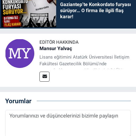
Gaziantep’te Konkordato furyası
sürüyor… O firma ile ilgili flaş
karar!
EDITÖR HAKKINDA
Mansur Yalvaç
Lisans eğitimini Atatürk Üniversitesi İletişim
Fakültesi Gazetecilik Bölümü'nde
tamamladıktan sonra, YL eğitimini GAÜN
Sosyal Bilimler Enstitüsü'nde İletişim ve T. D.
Ana Bilim Dalı'nda “Medyada Anlam İnşası:
Bitcoin Örneği” başlıklı teziyle tamamladı.
2014 yılında başladığı profesyonel kariyerini
Yorumlar
halen Referansgazetesi.com.tr'de Güncel,
Spor, Sağlık ve Ekonomi Editörü olarak
sürdürmektedir.