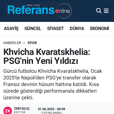
ASAYİŞ
GÜNCEL
SİYASET
DÜNYA
EKONOMİ
HABERLER
SPOR
Khvicha Kvaratskhelia:
PSG'nin Yeni Yıldızı
Gürcü futbolcu Khvicha Kvaratskhelia, Ocak
2025'te Napoli'den PSG'ye transfer olarak
Fransız devinin hücum hattına katıldı. Kısa
sürede gösterdiği performansla dikkatleri
üzerine çekti.
ZEKI KILIÇ
01.06.2025 - 00:09
EDITÖR
YAYINLANMA