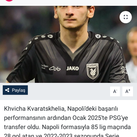
Paylaş
-
+
A
A
Khvicha Kvaratskhelia, Napoli'deki başarılı
performansının ardından Ocak 2025'te PSG'ye
transfer oldu. Napoli formasıyla 85 lig maçında
28 gol atan ve 2022-2023 sezonunda Serie