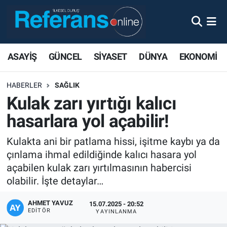
ASAYİŞ
GÜNCEL
SİYASET
DÜNYA
EKONOMİ
HABERLER
SAĞLIK
Kulak zarı yırtığı kalıcı
hasarlara yol açabilir!
Kulakta ani bir patlama hissi, işitme kaybı ya da
çınlama ihmal edildiğinde kalıcı hasara yol
açabilen kulak zarı yırtılmasının habercisi
olabilir. İşte detaylar…
AHMET YAVUZ
15.07.2025 - 20:52
EDITÖR
YAYINLANMA