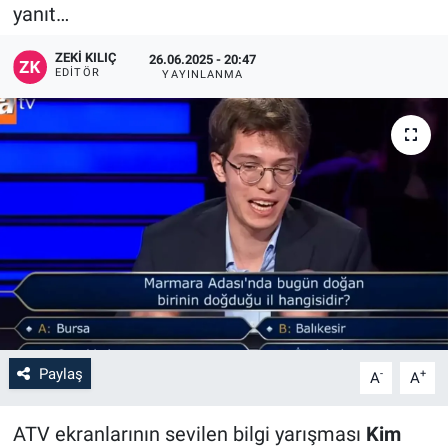
yanıt…
ZEKI KILIÇ
26.06.2025 - 20:47
EDITÖR
YAYINLANMA
Paylaş
-
+
A
A
ATV ekranlarının sevilen bilgi yarışması
Kim