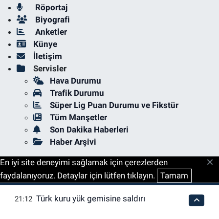
Röportaj
Biyografi
Anketler
Künye
İletişim
Servisler
Hava Durumu
Trafik Durumu
Süper Lig Puan Durumu ve Fikstür
Tüm Manşetler
Son Dakika Haberleri
Haber Arşivi
En iyi site deneyimi sağlamak için çerezlerden
faydalanıyoruz. Detaylar için lütfen tıklayın.
Tamam
Türk kuru yük gemisine saldırı
21:12