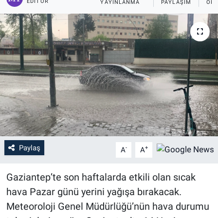
EDITÖR
YAYINLANMA
PAYLAŞIM
OKU
Paylaş
-
+
A
A
Gaziantep’te son haftalarda etkili olan sıcak
hava Pazar günü yerini yağışa bırakacak.
Meteoroloji Genel Müdürlüğü’nün hava durumu