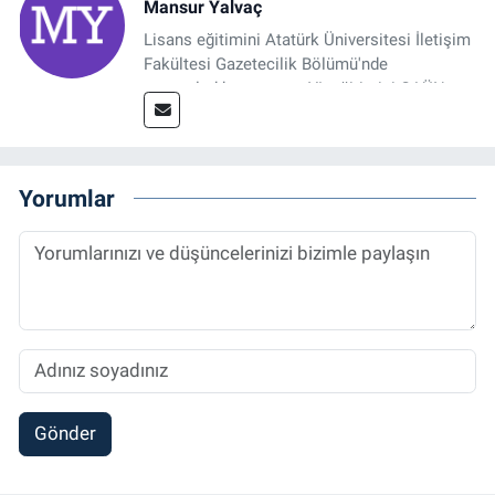
Mansur Yalvaç
Lisans eğitimini Atatürk Üniversitesi İletişim
Fakültesi Gazetecilik Bölümü'nde
tamamladıktan sonra, YL eğitimini GAÜN
Sosyal Bilimler Enstitüsü'nde İletişim ve T. D.
Ana Bilim Dalı'nda “Medyada Anlam İnşası:
Bitcoin Örneği” başlıklı teziyle tamamladı.
2014 yılında başladığı profesyonel kariyerini
Yorumlar
halen Referansgazetesi.com.tr'de Güncel,
Spor, Sağlık ve Ekonomi Editörü olarak
sürdürmektedir.
Gönder