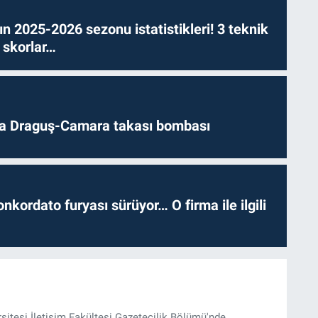
n 2025-2026 sezonu istatistikleri! 3 teknik
 skorlar…
da Draguş-Camara takası bombası
nkordato furyası sürüyor… O firma ile ilgili
rsitesi İletişim Fakültesi Gazetecilik Bölümü'nde