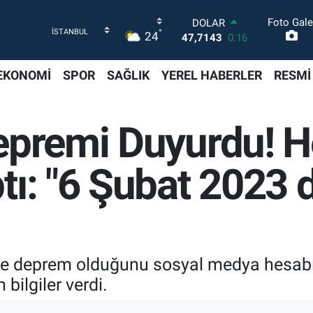
Foto Gale
DOLAR
°
24
47,7143
0.16
EURO
55,0317
-0.02
EKONOMİ
SPOR
SAĞLIK
YEREL HABERLER
RESMİ
STERLİN
64,2463
0.07
GRAM ALTIN
Depremi Duyurdu! 
6510.40
0.45
BİST100
13.799
70
ı: "6 Şubat 2023 
BITCOIN
64.225,61
-0.63
2de deprem olduğunu sosyal medya hesab
bilgiler verdi.