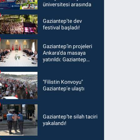
üniversitesi arasında
Gaziantep'te dev
festival başladı!
Gaziantep’in projeleri
Ankara’da masaya
yatırıldı: Gaziantep
heyetinden Yılmaz ve
Şimşek’e ziyaret!
"Filistin Konvoyu"
Gaziantep'e ulaştı
Gaziantep’te silah taciri
yakalandı!