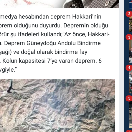
2
yal medya hesabından deprem Hakkari’nin
deprem olduğunu duyurdu. Depremin olduğu
rür şu ifadeleri kullandı;“Az önce, Hakkari-
3
du. Deprem Güneydoğu Andolu Bindirme
ağı) ve doğal olarak bindirme fay
 Kolun kapasitesi 7’ye varan deprem. 6
4
giyle.”
5