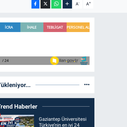
-
+
A
A
ükleniyor...
Trend Haberler
Gaziantep Üniversitesi
Türkiye’nin en iyi 24