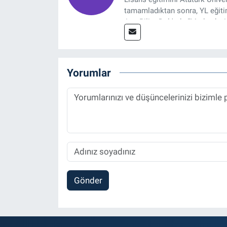
tamamladıktan sonra, YL eğitim
Ana Bilim Dalı'nda “Medyada An
2014 yılında başladığı profesy
Spor, Sağlık ve Ekonomi Editö
Yorumlar
Gönder