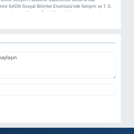
ini GAÜN Sosyal Bilimler Enstitüsü'nde İletişim ve T. D.
lam İnşası: Bitcoin Örneği” başlıklı teziyle tamamladı.
onel kariyerini halen Referansgazetesi.com.tr'de Güncel,
rü olarak sürdürmektedir.