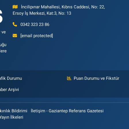
İncilipınar Mahallesi, Kıbrıs Caddesi, No: 22,
Ersoy İş Merkezi, Kat:3, No: 13
0342 323 23 86
 ve
[email protected]
luğu
lere
afik Durumu
Puan Durumu ve Fikstür
ber Arşivi
rılık Bildirimi
İletişim - Gaziantep Referans Gazetesi
Yayın İlkeleri