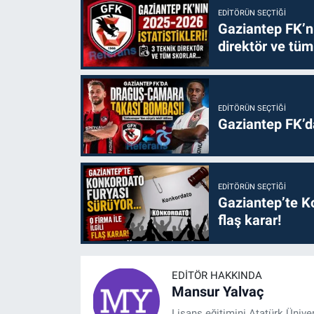
EDITÖRÜN SEÇTIĞI
Gaziantep FK’nı
direktör ve tüm
EDITÖRÜN SEÇTIĞI
Gaziantep FK’
EDITÖRÜN SEÇTIĞI
Gaziantep’te Ko
flaş karar!
EDITÖR HAKKINDA
Mansur Yalvaç
Lisans eğitimini Atatürk Ünive