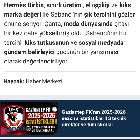
Hermès Birkin
,
sınırlı üretimi
,
el işçiliği
ve
lüks
marka değeri
ile Sabancı’nın
şık tercihini
gözler
önüne seriyor. Çanta,
moda dünyasında
çıtayı
bir kez daha yükseltmiş oldu. Sabancı'nın bu
tercihi,
lüks tutkusunun
ve
sosyal medyada
gündem belirleyici
gücünün bir yansıması
olarak değerlendiriliyor.
Kaynak:
Haber Merkezi
Gaziantep FK’nın 2025-2026
sezonu istatistikleri! 3 teknik
direktör ve tüm skorlar…