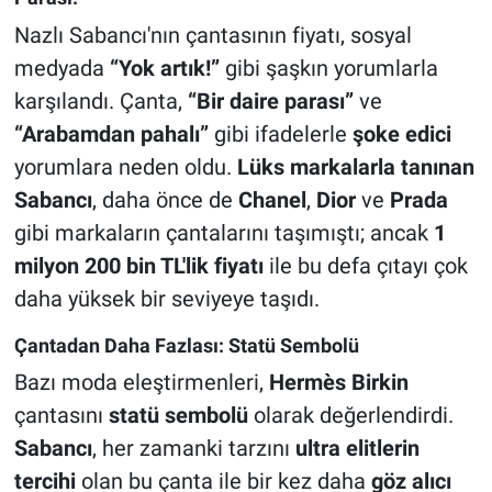
Nazlı Sabancı'nın çantasının fiyatı, sosyal
medyada
“Yok artık!”
gibi şaşkın yorumlarla
karşılandı. Çanta,
“Bir daire parası”
ve
“Arabamdan pahalı”
gibi ifadelerle
şoke edici
yorumlara neden oldu.
Lüks markalarla tanınan
Sabancı
, daha önce de
Chanel
,
Dior
ve
Prada
gibi markaların çantalarını taşımıştı; ancak
1
milyon 200 bin TL'lik fiyatı
ile bu defa çıtayı çok
daha yüksek bir seviyeye taşıdı.
Çantadan Daha Fazlası: Statü Sembolü
Bazı moda eleştirmenleri,
Hermès Birkin
çantasını
statü sembolü
olarak değerlendirdi.
Sabancı
, her zamanki tarzını
ultra elitlerin
tercihi
olan bu çanta ile bir kez daha
göz alıcı