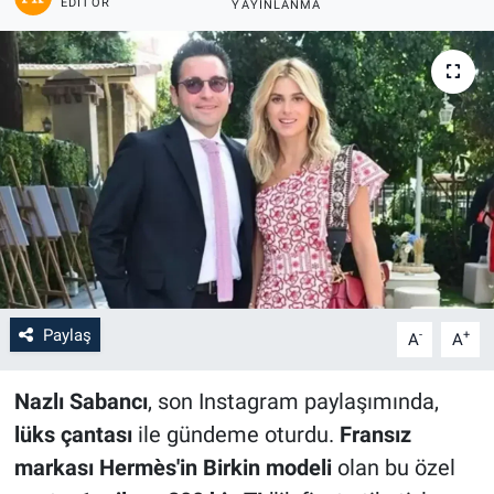
EDITÖR
YAYINLANMA
Paylaş
-
+
A
A
Nazlı Sabancı
, son Instagram paylaşımında,
lüks çantası
ile gündeme oturdu.
Fransız
markası Hermès'in Birkin modeli
olan bu özel