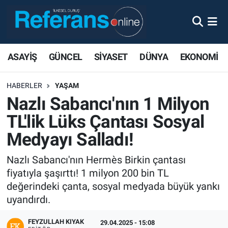
ASAYİŞ
GÜNCEL
SİYASET
DÜNYA
EKONOMİ
HABERLER
YAŞAM
Nazlı Sabancı'nın 1 Milyon
TL'lik Lüks Çantası Sosyal
Medyayı Salladı!
Nazlı Sabancı'nın Hermès Birkin çantası
fiyatıyla şaşırttı! 1 milyon 200 bin TL
değerindeki çanta, sosyal medyada büyük yankı
uyandırdı.
FEYZULLAH KIYAK
29.04.2025 - 15:08