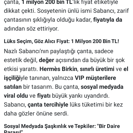
çanta,
1 milyon 200 bin TL
’lik fiyat etiketiyle
dikkat çekti. Sosyetenin ünlü ismi Sabancı, zarif
çantasının şıklığıyla olduğu kadar,
fiyatıyla da
adından söz ettiriyor.
Lüks Seçim, Göz Alıcı Fiyat: 1 Milyon 200 Bin TL!
Nazlı Sabancı'nın paylaştığı çanta, sadece
estetik değil,
değer
açısından da büyük bir şok
etkisi yarattı.
Hermès Birkin
,
sınırlı üretimi
ve
el
işçiliği
yle tanınan, yalnızca
VIP müşterilere
satılan
bir tasarım. Bu çanta,
sosyal medyada
viral oldu
ve
fiyatı
büyük yankı uyandırdı.
Sabancı,
çanta tercihiyle
lüks tüketimi bir kez
daha gözler önüne serdi.
Sosyal Medyada Şaşkınlık ve Tepkiler: "Bir Daire
Parası!"