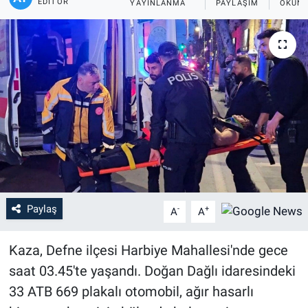
EDITÖR
YAYINLANMA
PAYLAŞIM
OKUNM
Paylaş
-
+
A
A
Kaza, Defne ilçesi Harbiye Mahallesi'nde gece
saat 03.45'te yaşandı. Doğan Dağlı idaresindeki
33 ATB 669 plakalı otomobil, ağır hasarlı