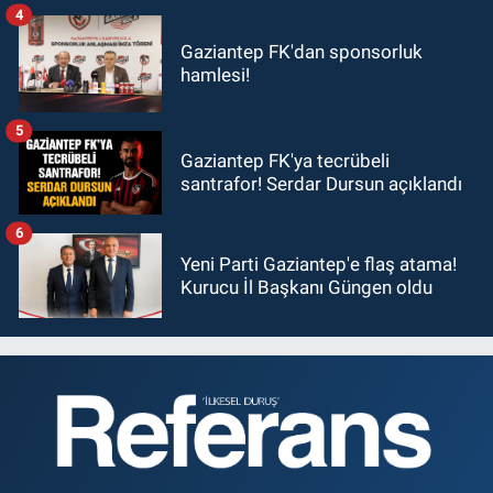
4
Gaziantep FK'dan sponsorluk
hamlesi!
5
Gaziantep FK'ya tecrübeli
santrafor! Serdar Dursun açıklandı
6
Yeni Parti Gaziantep'e flaş atama!
Kurucu İl Başkanı Güngen oldu