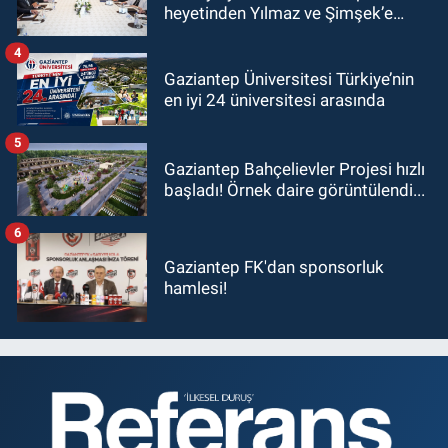
heyetinden Yılmaz ve Şimşek’e
ziyaret!
4
Gaziantep Üniversitesi Türkiye’nin
en iyi 24 üniversitesi arasında
5
Gaziantep Bahçelievler Projesi hızlı
başladı! Örnek daire görüntülendi...
6
Gaziantep FK'dan sponsorluk
hamlesi!