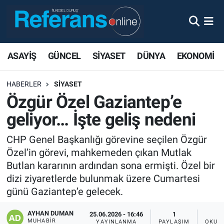
ASAYİŞ
GÜNCEL
SİYASET
DÜNYA
EKONOMİ
HABERLER
SİYASET
Özgür Özel Gaziantep’e
geliyor… İşte geliş nedeni
CHP Genel Başkanlığı görevine seçilen Özgür
Özel’in görevi, mahkemeden çıkan Mutlak
Butlan kararının ardından sona ermişti. Özel bir
dizi ziyaretlerde bulunmak üzere Cumartesi
günü Gaziantep’e gelecek.
AYHAN DUMAN
25.06.2026 - 16:46
1
MUHABIR
YAYINLANMA
PAYLAŞIM
OKUN