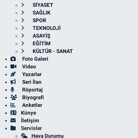
SİYASET
SAĞLIK
SPOR
TEKNOLOJİ
ASAYİŞ
EĞİTİM
KÜLTÜR - SANAT
Foto Galeri
Video
Yazarlar
Seri İlan
Röportaj
Biyografi
Anketler
Künye
İletişim
Servisler
Hava Durumu