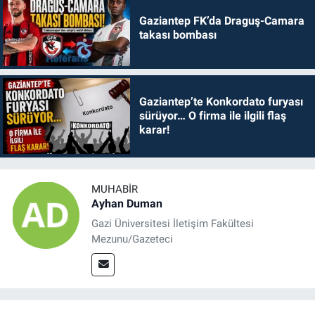
Gaziantep FK’da Draguş-Camara
takası bombası
Gaziantep’te Konkordato furyası
sürüyor… O firma ile ilgili flaş
karar!
MUHABIR
Ayhan Duman
Gazi Üniversitesi İletişim Fakültesi
Mezunu/Gazeteci