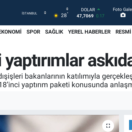
Foto Gale
DOLAR
°
28
47,7069
0.17
EURO
55,0265
0.01
EKONOMİ
SPOR
SAĞLIK
YEREL HABERLER
RESMİ
STERLİN
64,1897
0.02
GRAM ALTIN
 yaptırımlar askıd
6574.81
1.44
BİST100
13.887
64
BITCOIN
ışişleri bakanlarının katılımıyla gerçekleşt
64.360,53
-0.76
 18’inci yaptırım paketi konusunda anla