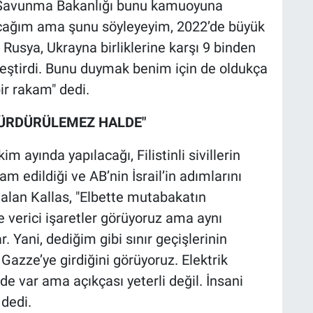
a Savunma Bakanlığı bunu kamuoyuna
yacağım ama şunu söyleyeyim, 2022’de büyük
Rusya, Ukrayna birliklerine karşı 9 binden
kleştirdi. Bunu duymak benim için de oldukça
bir rakam" dedi.
SÜRDÜRÜLEMEZ HALDE"
im ayında yapılacağı, Filistinli sivillerin
 edildiği ve AB’nin İsrail’in adımlarını
u alan Kallas, "Elbette mutabakatın
 verici işaretler görüyoruz ama aynı
 Yani, dediğim gibi sınır geçişlerinin
 Gazze’ye girdiğini görüyoruz. Elektrik
de var ama açıkçası yeterli değil. İnsani
dedi.