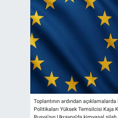
Toplantının ardından açıklamalarda b
Politikaları Yüksek Temsilcisi Kaja 
Rusya’nın Ukrayna’da kimyasal silah 