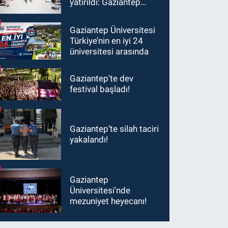
yatırıldı: Gaziantep
heyetinden Yılmaz ve
Şimşek’e ziyaret!
Gaziantep Üniversitesi
Türkiye’nin en iyi 24
üniversitesi arasında
Gaziantep'te dev
festival başladı!
Gaziantep’te silah taciri
yakalandı!
Gaziantep
Üniversitesi'nde
mezuniyet heyecanı!