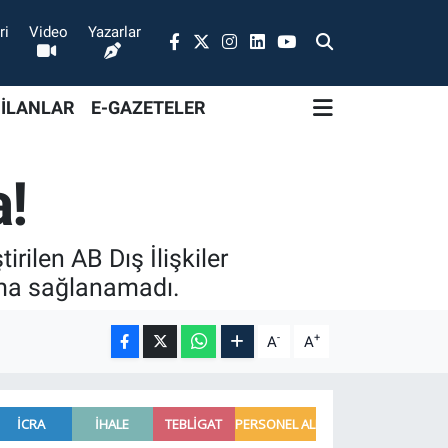
ri
Video
Yazarlar
 İLANLAR
E-GAZETELER
a!
irilen AB Dış İlişkiler
şma sağlanamadı.
-
+
A
A