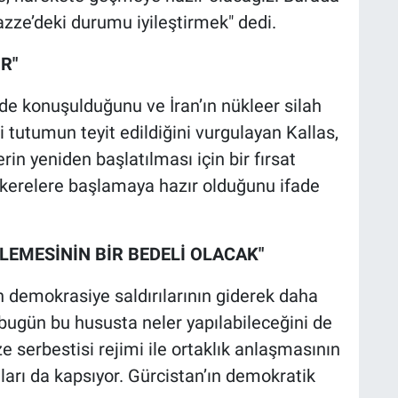
azze’deki durumu iyileştirmek" dedi.
R"
 de konuşulduğunu ve İran’ın nükleer silah
tutumun teyit edildiğini vurgulayan Kallas,
in yeniden başlatılması için bir fırsat
akerelere başlamaya hazır olduğunu ifade
LEMESİNİN BİR BEDELİ OLACAK"
n demokrasiye saldırılarının giderek daha
n bugün bu hususta neler yapılabileceğini de
ize serbestisi rejimi ile ortaklık anlaşmasının
ları da kapsıyor. Gürcistan’ın demokratik