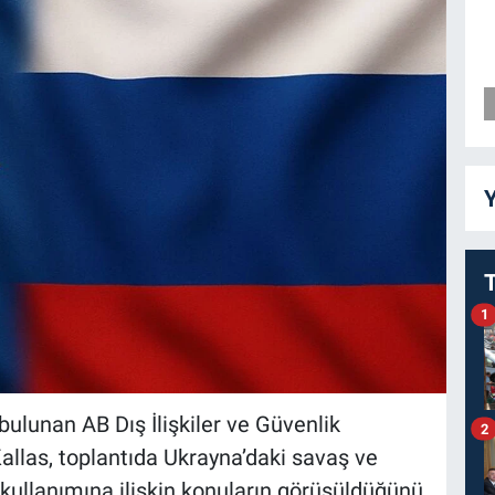
Y
1
ulunan AB Dış İlişkiler ve Güvenlik
2
Kallas, toplantıda Ukrayna’daki savaş ve
kullanımına ilişkin konuların görüşüldüğünü