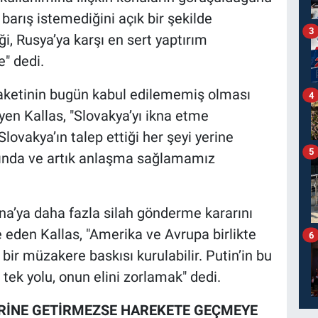
barış istemediğini açık bir şekilde
3
ği, Rusya’ya karşı en sert yaptırım
" dedi.
paketinin bugün kabul edilememiş olması
4
en Kallas, "Slovakya’yı ikna etme
ovakya’ın talep ettiği her şeyi yerine
5
asında ve artık anlaşma sağlamamız
a’ya daha fazla silah gönderme kararını
 eden Kallas, "Amerika ve Avrupa birlikte
6
bir müzakere baskısı kurulabilir. Putin’in bu
ek yolu, onun elini zorlamak" dedi.
YERİNE GETİRMEZSE HAREKETE GEÇMEYE