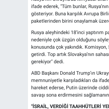
ifade ederek, "Tüm bunlar, Rusya’nın 
gösteriyor. Buna karşılık Avrupa Birli
paketlerinden birini onaylamak üzere
Rusya aleyhindeki 18’inci yaptırım 
nedeniyle çok üzgün olduğunu söyley
konusunda çok yakındık. Komisyon, Sl
getirdi. Top artık Slovakya’nın sah
gerekiyor" dedi.
ABD Başkanı Donald Trump’ın Ukrayn
memnuniyetle karşıladıkları da ifade
hareket ederse, Putin üzerinde ciddi 
savaşı sona erdirmesini sağlamanın t
"İSRAİL, VERDİĞİ TAAHHÜTLERİ 