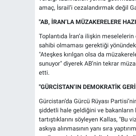
amaç, İsrail’i cezalandırmak değil G
"AB, İRAN’LA MÜZAKERELERE HAZI
Toplantıda İran’a ilişkin meselelerin
sahibi olmaması gerektiği yönündeki 
"Ateşkes kırılgan olsa da müzakereler
sunuyor" diyerek AB’nin tekrar müz
etti.
"GÜRCİSTAN’IN DEMOKRATİK GERİ
Gürcistan’da Gürcü Rüyası Partisi’ni
şiddetli hale geldiğini ve bakanları
tartıştıklarını söyleyen Kallas, "Bu v
askıya alınmasının yanı sıra yaptırım