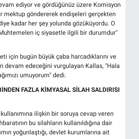
 devam ediyor ve gördüğünüz üzere Komisyon
r mektup göndererek endişeleri gerçekten
mdiye kadar her şey yolunda gözüküyordu. O
uhtemelen iç siyasetle ilgili bir durumdur"
keti için bugün büyük çaba harcadıklarını ve
in devam edeceğini vurgulayan Kallas, "Hala
cağımızı umuyorum" dedi.
BİNDEN FAZLA KİMYASAL SİLAH SALDIRISI
kullanımına ilişkin bir soruya cevap veren
baratının bu silahların kullanıldığına dair
nımın yoğunlaştığı, devlet kurumlarına ait