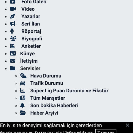
Foto Galeri
Video
Yazarlar
Seri İlan
Röportaj
Biyografi
Anketler
Künye
İletişim
Servisler
Hava Durumu
Trafik Durumu
Süper Lig Puan Durumu ve Fikstür
Tüm Manşetler
Son Dakika Haberleri
Haber Arşivi
En iyi site deneyimi sağlamak için çerezlerden