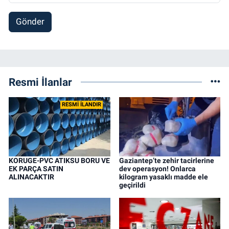
Gönder
Resmi İlanlar
RESMİ İLANDIR
KORUGE-PVC ATIKSU BORU VE
Gaziantep’te zehir tacirlerine
EK PARÇA SATIN
dev operasyon! Onlarca
ALINACAKTIR
kilogram yasaklı madde ele
geçirildi