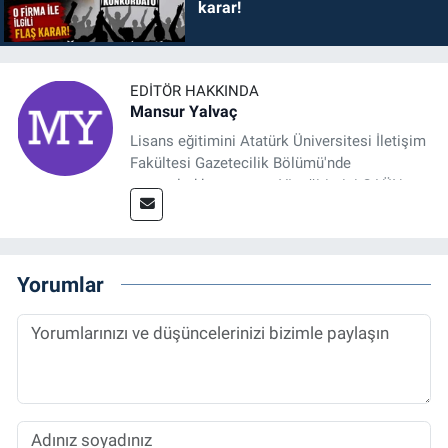
karar!
EDITÖR HAKKINDA
Mansur Yalvaç
Lisans eğitimini Atatürk Üniversitesi İletişim
Fakültesi Gazetecilik Bölümü'nde
tamamladıktan sonra, YL eğitimini GAÜN
Sosyal Bilimler Enstitüsü'nde İletişim ve T. D.
Ana Bilim Dalı'nda “Medyada Anlam İnşası:
Bitcoin Örneği” başlıklı teziyle tamamladı.
2014 yılında başladığı profesyonel kariyerini
Yorumlar
halen Referansgazetesi.com.tr'de Güncel,
Spor, Sağlık ve Ekonomi Editörü olarak
sürdürmektedir.