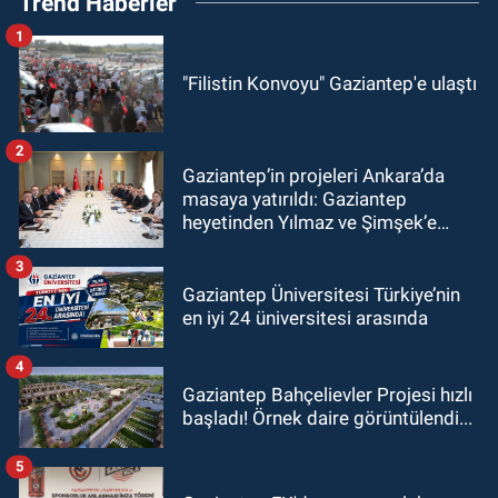
Trend Haberler
1
"Filistin Konvoyu" Gaziantep'e ulaştı
2
Gaziantep’in projeleri Ankara’da
masaya yatırıldı: Gaziantep
heyetinden Yılmaz ve Şimşek’e
ziyaret!
3
Gaziantep Üniversitesi Türkiye’nin
en iyi 24 üniversitesi arasında
4
Gaziantep Bahçelievler Projesi hızlı
başladı! Örnek daire görüntülendi...
5