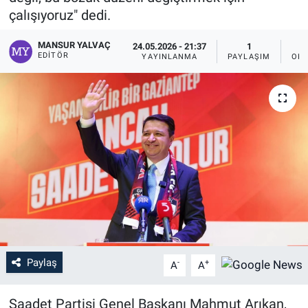
çalışıyoruz" dedi.
MANSUR YALVAÇ
24.05.2026 - 21:37
1
EDITÖR
YAYINLANMA
PAYLAŞIM
OKU
Paylaş
-
+
A
A
Saadet Partisi Genel Başkanı Mahmut Arıkan,