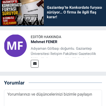
Gaziantep’te Konkordato furyası
sürüyor… O firma ile ilgili flaş
karar!
EDITÖR HAKKINDA
Mehmet FENER
Adıyaman Gölbaşı doğumlu. Gaziantep
Üniversitesi İletişim Fakültesi Gazetecilik
Bölümü’nden mezun oldu. 2019 yılında
başladığı gazetecilik mesleğinde, muhabir,
grafik tasarım, internet sitesi editörlüğü gibi
alanlarda çalıştı. Meslek hayatına
Referansgazetesi.com.tr’de yazı işleri
Yorumlar
müdürü ve “Güncel, Spor ve Teknolojiden
Sorumlu Haber Editörü' olarak devam
etmektedir.