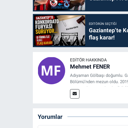
EDITÖRÜN SEÇTIĞI
Gaziantep’te Ko
flaş karar!
EDITÖR HAKKINDA
Mehmet FENER
Adıyaman Gölbaşı doğumlu. Gaz
Bölümü’nden mezun oldu. 2019 y
tasarım, internet sitesi editörl
Referansgazetesi.com.tr’de ya
Haber Editörü' olarak devam e
Yorumlar