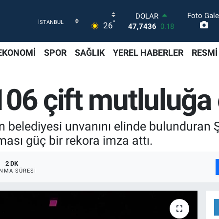
Foto Gale
DOLAR
°
26
47,7436
0.18
EURO
55,2510
0.32
EKONOMİ
SPOR
SAĞLIK
YEREL HABERLER
RESMİ
STERLİN
64,4811
0.38
GRAM ALTIN
06 çift mutluluğa 
6660.55
0.03
BİST100
13.779
-14
BITCOIN
an belediyesi unvanını elinde bulunduran 
64.959,79
1.11
ması güç bir rekora imza attı.
2 DK
NMA SÜRESI