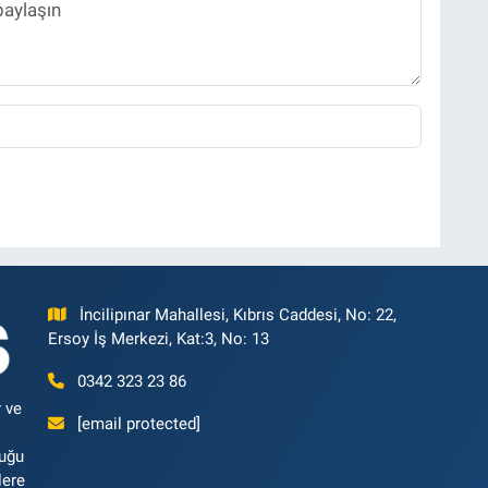
İncilipınar Mahallesi, Kıbrıs Caddesi, No: 22,
Ersoy İş Merkezi, Kat:3, No: 13
0342 323 23 86
 ve
[email protected]
luğu
lere