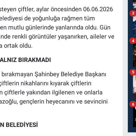
isteyen çiftler, aylar öncesinden 06.06.2026
3
 Belediyesi de yoğunluğa rağmen tüm
n en mutlu günlerinde yanlarında oldu. Gün
de renkli görüntüler yaşanırken, aileler ve
4
a ortak oldu.
ALNIZ BIRAKMADI
5
ız bırakmayan Şahinbey Belediye Başkanı
lerin nikahlarını kıyarak çiftlerin
çiftlerle yakından ilgilenen ve onlarla
ğlu, gençlerin heyecanını ve sevincini
6
N BELEDİYESİ