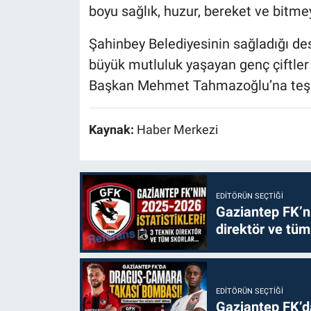
boyu sağlık, huzur, bereket ve bitme
Şahinbey Belediyesinin sağladığı des
büyük mutluluk yaşayan genç çiftler 
Başkan Mehmet Tahmazoğlu’na teşekkü
Kaynak:
Haber Merkezi
EDITÖRÜN SEÇTIĞI
Gaziantep FK’nı
direktör ve tüm
EDITÖRÜN SEÇTIĞI
Gaziantep FK’