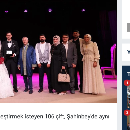
Y
1
2
leştirmek isteyen 106 çift, Şahinbey’de aynı