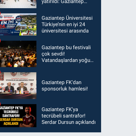
yatırıldı: Gaziantep
heyetinden Yılmaz ve
Şimşek’e ziyaret!
Gaziantep Üniversitesi
Türkiye’nin en iyi 24
üniversitesi arasında
Gaziantep bu festivali
çok sevdi!
Vatandaşlardan yoğun
ilgi görüyor…
Gaziantep FK'dan
sponsorluk hamlesi!
Gaziantep FK'ya
tecrübeli santrafor!
Serdar Dursun açıklandı