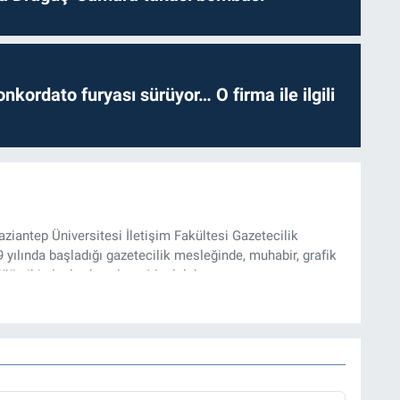
nkordato furyası sürüyor… O firma ile ilgili
iantep Üniversitesi İletişim Fakültesi Gazetecilik
ılında başladığı gazetecilik mesleğinde, muhabir, grafik
üğü gibi alanlarda çalıştı. Meslek hayatına
zı işleri müdürü ve “Güncel, Spor ve Teknolojiden Sorumlu
tmektedir.