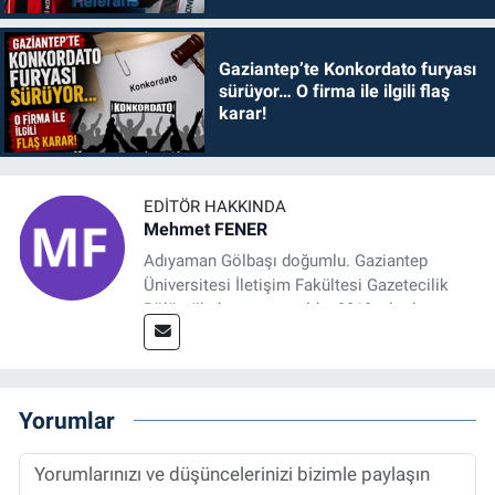
Gaziantep’te Konkordato furyası
sürüyor… O firma ile ilgili flaş
karar!
EDITÖR HAKKINDA
Mehmet FENER
Adıyaman Gölbaşı doğumlu. Gaziantep
Üniversitesi İletişim Fakültesi Gazetecilik
Bölümü’nden mezun oldu. 2019 yılında
başladığı gazetecilik mesleğinde, muhabir,
grafik tasarım, internet sitesi editörlüğü gibi
alanlarda çalıştı. Meslek hayatına
Referansgazetesi.com.tr’de yazı işleri
Yorumlar
müdürü ve “Güncel, Spor ve Teknolojiden
Sorumlu Haber Editörü' olarak devam
etmektedir.