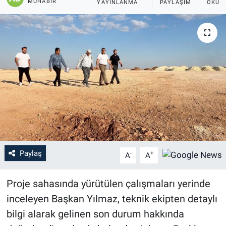
MUHABIR
YAYINLANMA
PAYLAŞIM
OKUN
Paylaş
-
+
A
A
Proje sahasında yürütülen çalışmaları yerinde
inceleyen Başkan Yılmaz, teknik ekipten detaylı
bilgi alarak gelinen son durum hakkında