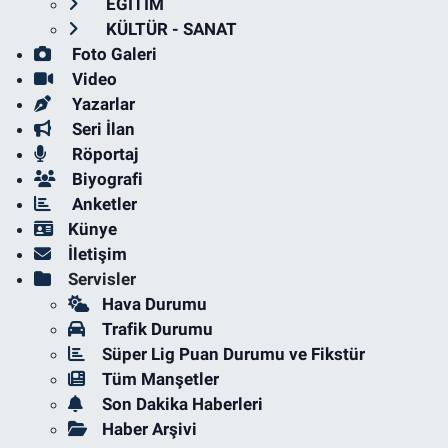
EĞİTİM
KÜLTÜR - SANAT
Foto Galeri
Video
Yazarlar
Seri İlan
Röportaj
Biyografi
Anketler
Künye
İletişim
Servisler
Hava Durumu
Trafik Durumu
Süper Lig Puan Durumu ve Fikstür
Tüm Manşetler
Son Dakika Haberleri
Haber Arşivi