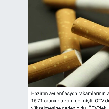
Haziran ayı enflasyon rakamlarının
15,71 oranında zam gelmişti. ÖTV’dek
yükselmesine neden oldu. ÖTV’deki ar