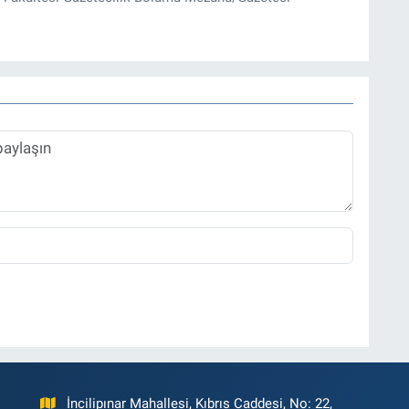
İncilipınar Mahallesi, Kıbrıs Caddesi, No: 22,