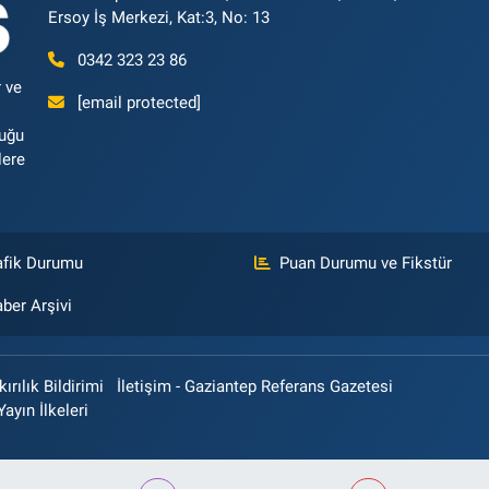
Ersoy İş Merkezi, Kat:3, No: 13
0342 323 23 86
 ve
[email protected]
luğu
lere
afik Durumu
Puan Durumu ve Fikstür
ber Arşivi
rılık Bildirimi
İletişim - Gaziantep Referans Gazetesi
Yayın İlkeleri