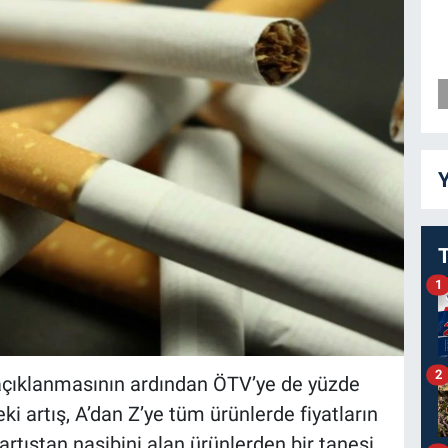
Y
1
2
 açıklanmasının ardından ÖTV’ye de yüzde
i artış, A’dan Z’ye tüm ürünlerde fiyatların
tıştan nasibini alan ürünlerden bir tanesi