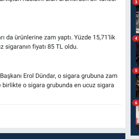
3
rı da ürünlerine zam yaptı. Yüzde 15,71’lik
4
 sigaranın fiyatı 85 TL oldu.
5
 Başkanı Erol Dündar, o sigara grubuna zam
e birlikte o sigara grubunda en ucuz sigara
6