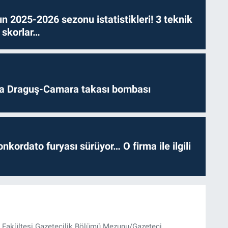
n 2025-2026 sezonu istatistikleri! 3 teknik
 skorlar…
da Draguş-Camara takası bombası
nkordato furyası sürüyor… O firma ile ilgili
im Fakültesi Gazetecilik Bölümü Mezunu/Gazeteci