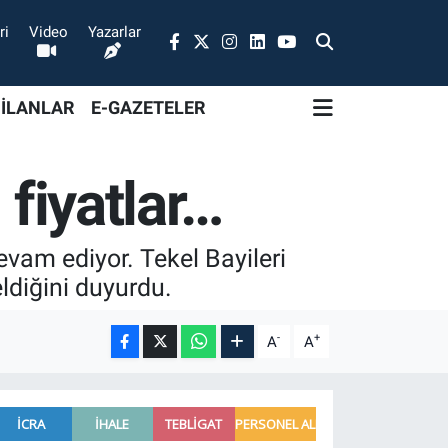
ri
Video
Yazarlar
 İLANLAR
E-GAZETELER
 fiyatlar…
vam ediyor. Tekel Bayileri
diğini duyurdu.
-
+
A
A