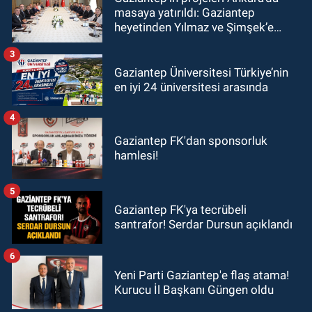
masaya yatırıldı: Gaziantep
heyetinden Yılmaz ve Şimşek’e
ziyaret!
3
Gaziantep Üniversitesi Türkiye’nin
en iyi 24 üniversitesi arasında
4
Gaziantep FK'dan sponsorluk
hamlesi!
5
Gaziantep FK'ya tecrübeli
santrafor! Serdar Dursun açıklandı
6
Yeni Parti Gaziantep'e flaş atama!
Kurucu İl Başkanı Güngen oldu