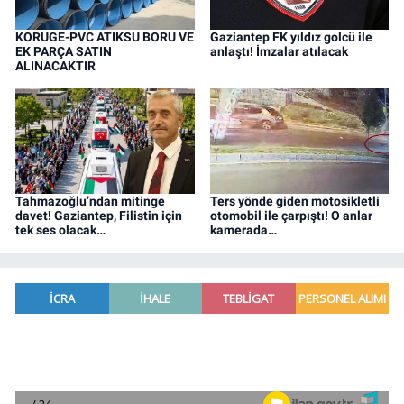
KORUGE-PVC ATIKSU BORU VE
Gaziantep FK yıldız golcü ile
EK PARÇA SATIN
anlaştı! İmzalar atılacak
ALINACAKTIR
Tahmazoğlu’ndan mitinge
Ters yönde giden motosikletli
davet! Gaziantep, Filistin için
otomobil ile çarpıştı! O anlar
tek ses olacak…
kamerada…