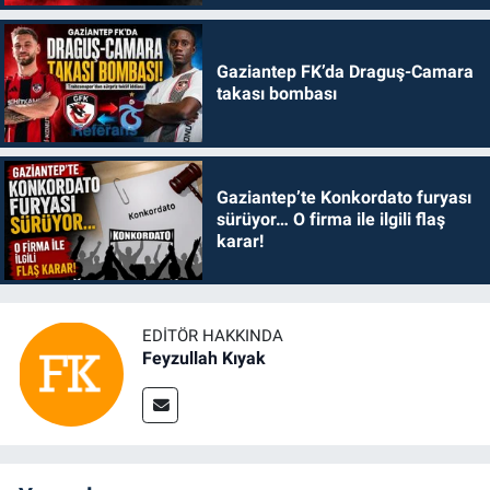
Gaziantep FK’da Draguş-Camara
takası bombası
Gaziantep’te Konkordato furyası
sürüyor… O firma ile ilgili flaş
karar!
EDITÖR HAKKINDA
Feyzullah Kıyak