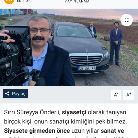
EDITÖR
YAYINLANMA
Paylaş
-
+
A
A
Sırrı Süreyya Önder’i,
siyasetçi
olarak tanıyan
birçok kişi, onun sanatçı kimliğini pek bilmez.
Siyasete girmeden önce
uzun yıllar
sanat ve