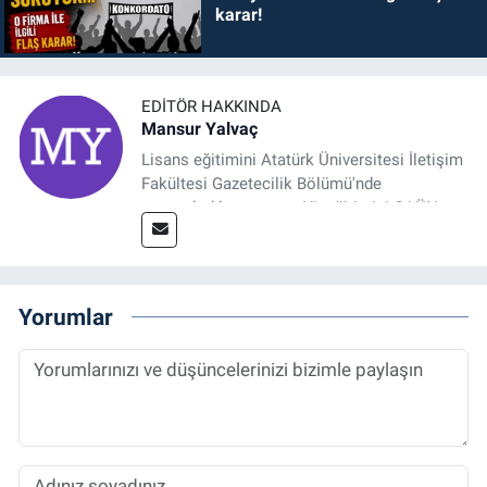
karar!
EDITÖR HAKKINDA
Mansur Yalvaç
Lisans eğitimini Atatürk Üniversitesi İletişim
Fakültesi Gazetecilik Bölümü'nde
tamamladıktan sonra, YL eğitimini GAÜN
Sosyal Bilimler Enstitüsü'nde İletişim ve T. D.
Ana Bilim Dalı'nda “Medyada Anlam İnşası:
Bitcoin Örneği” başlıklı teziyle tamamladı.
2014 yılında başladığı profesyonel kariyerini
Yorumlar
halen Referansgazetesi.com.tr'de Güncel,
Spor, Sağlık ve Ekonomi Editörü olarak
sürdürmektedir.