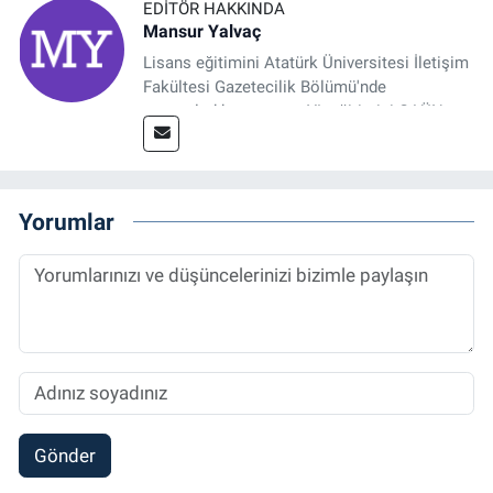
EDITÖR HAKKINDA
Mansur Yalvaç
Lisans eğitimini Atatürk Üniversitesi İletişim
Fakültesi Gazetecilik Bölümü'nde
tamamladıktan sonra, YL eğitimini GAÜN
Sosyal Bilimler Enstitüsü'nde İletişim ve T. D.
Ana Bilim Dalı'nda “Medyada Anlam İnşası:
Bitcoin Örneği” başlıklı teziyle tamamladı.
2014 yılında başladığı profesyonel kariyerini
Yorumlar
halen Referansgazetesi.com.tr'de Güncel,
Spor, Sağlık ve Ekonomi Editörü olarak
sürdürmektedir.
Gönder