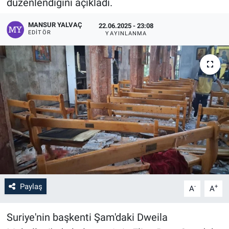
düzenlendiğini açıkladı.
MANSUR YALVAÇ
22.06.2025 - 23:08
EDITÖR
YAYINLANMA
Paylaş
-
+
A
A
Suriye'nin başkenti Şam'daki Dweila