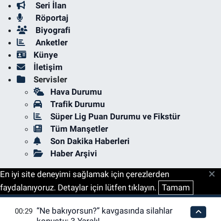
Seri İlan
Röportaj
Biyografi
Anketler
Künye
İletişim
Servisler
Hava Durumu
Trafik Durumu
Süper Lig Puan Durumu ve Fikstür
Tüm Manşetler
Son Dakika Haberleri
Haber Arşivi
En iyi site deneyimi sağlamak için çerezlerden
faydalanıyoruz. Detaylar için lütfen tıklayın.
Tamam
“Ne bakıyorsun?” kavgasında silahlar
00:29
konuştu: 3 Yaralı!