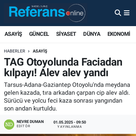
ASAYİŞ
GÜNCEL
SİYASET
DÜNYA
EKONOMİ
HABERLER
ASAYİŞ
TAG Otoyolunda Faciadan
kılpayı! Alev alev yandı
Tarsus-Adana-Gaziantep Otoyolu'nda meydana
gelen kazada, tıra arkadan çarpan cip alev aldı.
Sürücü ve yolcu feci kaza sonrası yangından
son andan kurtuldu.
NEVRE DUMAN
01.05.2025 - 09:50
EDITÖR
YAYINLANMA