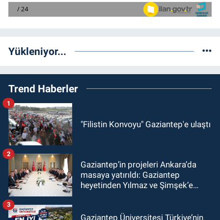
Yükleniyor...
Trend Haberler
1
"Filistin Konvoyu" Gaziantep'e ulaştı
2
Gaziantep’in projeleri Ankara’da
masaya yatırıldı: Gaziantep
heyetinden Yılmaz ve Şimşek’e
ziyaret!
3
Gaziantep Üniversitesi Türkiye’nin