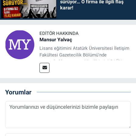
sürüyor… O firma ile ilgili flaş
karar!
EDITÖR HAKKINDA
Mansur Yalvaç
Lisans eğitimini Atatürk Üniversitesi İletişim
Fakültesi Gazetecilik Bölümü'nde
tamamladıktan sonra, YL eğitimini GAÜN
Sosyal Bilimler Enstitüsü'nde İletişim ve T. D.
Ana Bilim Dalı'nda “Medyada Anlam İnşası:
Bitcoin Örneği” başlıklı teziyle tamamladı.
2014 yılında başladığı profesyonel kariyerini
Yorumlar
halen Referansgazetesi.com.tr'de Güncel,
Spor, Sağlık ve Ekonomi Editörü olarak
sürdürmektedir.