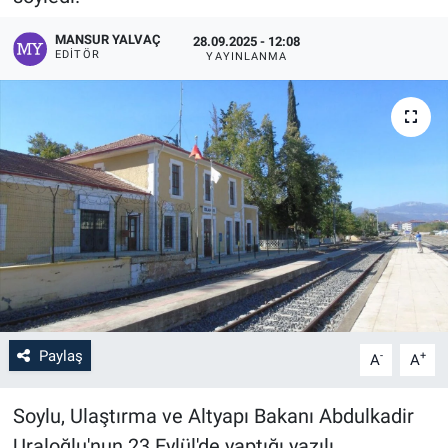
MANSUR YALVAÇ
28.09.2025 - 12:08
EDITÖR
YAYINLANMA
Paylaş
-
+
A
A
Soylu, Ulaştırma ve Altyapı Bakanı Abdulkadir
Uraloğlu'nun 23 Eylül'de yaptığı yazılı