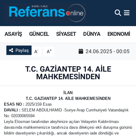
ASAYİŞ
GÜNCEL
SİYASET
DÜNYA
EKONOMİ
Paylaş
-
+
24.06.2025 - 00:05
A
A
T.C. GAZİANTEP 14. AİLE
MAHKEMESİNDEN
İLAN
T.C. GAZİANTEP 14. AİLE MAHKEMESİNDEN
ESAS NO
:
2025/159 Esas
DAVALI
:
SELEM ABDULHAMID -Suriye Arap Cumhuriyeti Vatandaşlık
No: 02030065594
Leyla Elosman tarafından aleyhinize açılan Velayetin Kaldırılması
davasında mahkemenizce tarafınıza dava dilekçesi ekli duruşma gününü
bildirir davetiyenin çıkarıldığı, ancak davetiyenin iade döndüğü ve