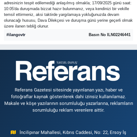
adresinizin tespit edilemediği anlaşılmış olmakla; 17/09/2025 günü saat:
10:05'da duruşmada bizzat hazır bulunmanız, veya kendinizi bir vekille
temsil ettirmeniz, aksi taktirde yargılamaya yokluğunuzda devam
olunacağı hususu, Dava Dilekçesi ve duruşma günü yerine geçerli olmak
üzere ilanen tebliğ olunur.
#ilangovtr
Basın No ILN02246441
Referans Gazetesi sitesinde yayınlanan yazı, haber ve
fotoğraflar kaynak gösterilerek dahi izinsiz kullanılamaz.
Makale ve köşe yazılarının sorumluluğu yazarlarına, reklamların
sorumluluğu reklam verenlere aittir.
İncilipınar Mahallesi, Kıbrıs Caddesi, No: 22, Ersoy İş