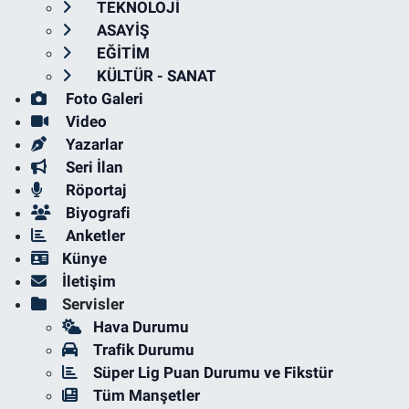
TEKNOLOJİ
ASAYİŞ
EĞİTİM
KÜLTÜR - SANAT
Foto Galeri
Video
Yazarlar
Seri İlan
Röportaj
Biyografi
Anketler
Künye
İletişim
Servisler
Hava Durumu
Trafik Durumu
Süper Lig Puan Durumu ve Fikstür
Tüm Manşetler