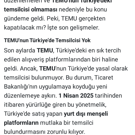
düzenlemeleri ve
TEMU'nun Türkiye'deki
temsilcisi olmaması
nedeniyle bu konu
gündeme geldi. Peki, TEMU gerçekten
kapatılacak mı? İşte son gelişmeler.
TEMU'nun Türkiye’de Temsilcisi Yok
Son aylarda
TEMU
, Türkiye'deki en sık tercih
edilen alışveriş platformlarından biri haline
geldi. Ancak,
TEMU
'nun Türkiye'de yasal olarak
temsilcisi bulunmuyor. Bu durum, Ticaret
Bakanlığı'nın uygulamaya koyduğu yeni
düzenlemeye aykırı.
1 Nisan 2025
tarihinden
itibaren yürürlüğe giren bu yönetmelik,
Türkiye'de satış yapan
yurt dışı menşeli
platformların
mutlaka bir temsilci
bulundurmasını zorunlu kılıyor.