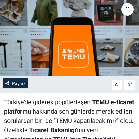
Paylaş
-
+
A
A
Türkiye'de giderek popülerleşen
TEMU e-ticaret
platformu
hakkında son günlerde merak edilen
sorulardan biri de "TEMU kapatılacak mı?" oldu.
Özellikle
Ticaret Bakanlığı
'nın yeni