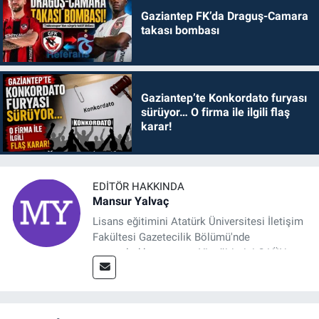
Gaziantep FK’da Draguş-Camara
takası bombası
Gaziantep’te Konkordato furyası
sürüyor… O firma ile ilgili flaş
karar!
EDITÖR HAKKINDA
Mansur Yalvaç
Lisans eğitimini Atatürk Üniversitesi İletişim
Fakültesi Gazetecilik Bölümü'nde
tamamladıktan sonra, YL eğitimini GAÜN
Sosyal Bilimler Enstitüsü'nde İletişim ve T. D.
Ana Bilim Dalı'nda “Medyada Anlam İnşası:
Bitcoin Örneği” başlıklı teziyle tamamladı.
2014 yılında başladığı profesyonel kariyerini