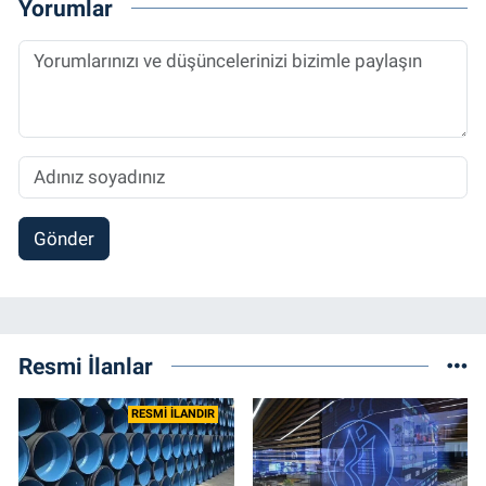
Yorumlar
halen Referansgazetesi.com.tr'de Güncel,
Spor, Sağlık ve Ekonomi Editörü olarak
sürdürmektedir.
Gönder
Resmi İlanlar
RESMİ İLANDIR