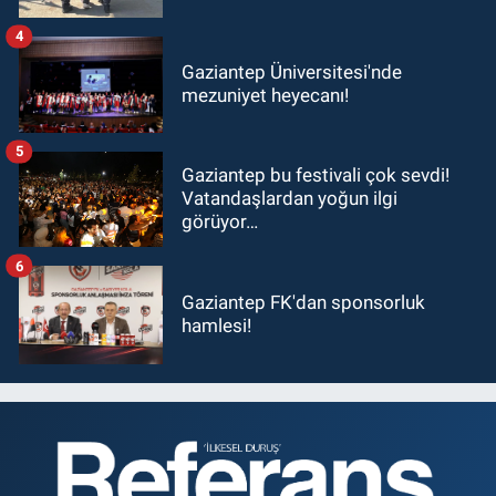
4
Gaziantep Üniversitesi'nde
mezuniyet heyecanı!
5
Gaziantep bu festivali çok sevdi!
Vatandaşlardan yoğun ilgi
görüyor…
6
Gaziantep FK'dan sponsorluk
hamlesi!