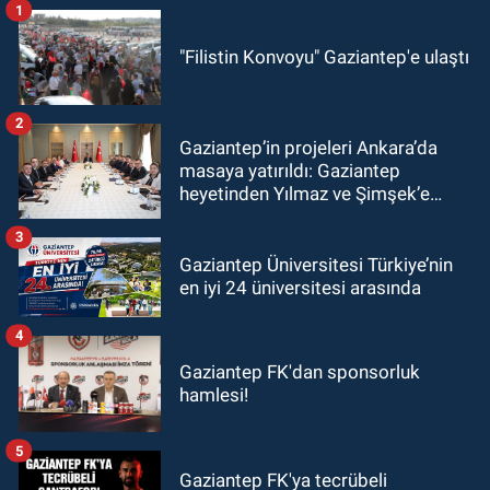
1
"Filistin Konvoyu" Gaziantep'e ulaştı
2
Gaziantep’in projeleri Ankara’da
masaya yatırıldı: Gaziantep
heyetinden Yılmaz ve Şimşek’e
ziyaret!
3
Gaziantep Üniversitesi Türkiye’nin
en iyi 24 üniversitesi arasında
4
Gaziantep FK'dan sponsorluk
hamlesi!
5
Gaziantep FK'ya tecrübeli