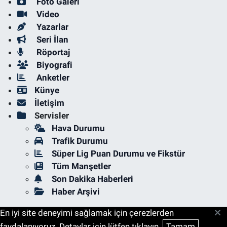
Foto Galeri
Video
Yazarlar
Seri İlan
Röportaj
Biyografi
Anketler
Künye
İletişim
Servisler
Hava Durumu
Trafik Durumu
Süper Lig Puan Durumu ve Fikstür
Tüm Manşetler
Son Dakika Haberleri
Haber Arşivi
En iyi site deneyimi sağlamak için çerezlerden
faydalanıyoruz. Detaylar için lütfen tıklayın.
Tamam