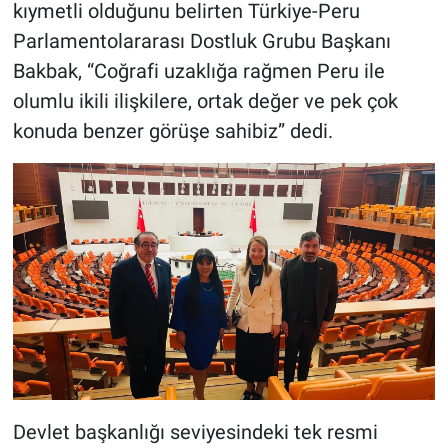
kıymetli olduğunu belirten
Türkiye-Peru
Parlamentolararası Dostluk Grubu Başkanı
Bakbak, “Coğrafi uzaklığa rağmen Peru ile
olumlu ikili ilişkilere, ortak değer ve pek çok
konuda benzer görüşe sahibiz” dedi.
Devlet başkanlığı seviyesindeki tek resmi