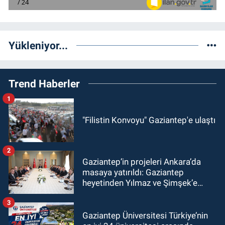
Yükleniyor...
Trend Haberler
1
"Filistin Konvoyu" Gaziantep'e ulaştı
2
Gaziantep’in projeleri Ankara’da
masaya yatırıldı: Gaziantep
heyetinden Yılmaz ve Şimşek’e
ziyaret!
3
Gaziantep Üniversitesi Türkiye’nin