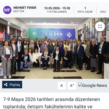
MEHMET FENER
10.05.2026 - 15:30
1
EDITÖR
YAYINLANMA
PAYLAŞIM
OKUN
Paylaş
-
+
A
A
7-9 Mayıs 2026 tarihleri arasında düzenlenen
toplantıda; iletişim fakültelerinin kalite ve