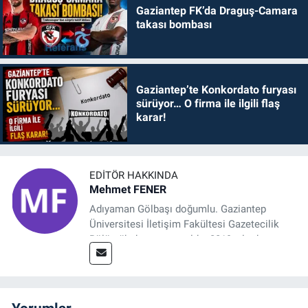
Gaziantep FK’da Draguş-Camara
takası bombası
Gaziantep’te Konkordato furyası
sürüyor… O firma ile ilgili flaş
karar!
EDITÖR HAKKINDA
Mehmet FENER
Adıyaman Gölbaşı doğumlu. Gaziantep
Üniversitesi İletişim Fakültesi Gazetecilik
Bölümü’nden mezun oldu. 2019 yılında
başladığı gazetecilik mesleğinde, muhabir,
grafik tasarım, internet sitesi editörlüğü gibi
alanlarda çalıştı. Meslek hayatına
Referansgazetesi.com.tr’de yazı işleri